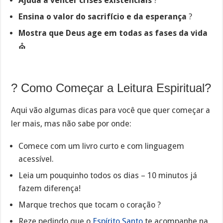
Ajuda a vencer crises existenciais
?️
Ensina o valor do sacrifício e da esperança
?
Mostra que Deus age em todas as fases da vida
⛪
? Como Começar a Leitura Espiritual?
Aqui vão algumas dicas para você que quer começar a
ler mais, mas não sabe por onde:
Comece com um livro curto e com linguagem
acessível.
Leia um pouquinho todos os dias – 10 minutos já
fazem diferença!
Marque trechos que tocam o coração ?
Reze pedindo que o
Espírito Santo
te acompanhe na