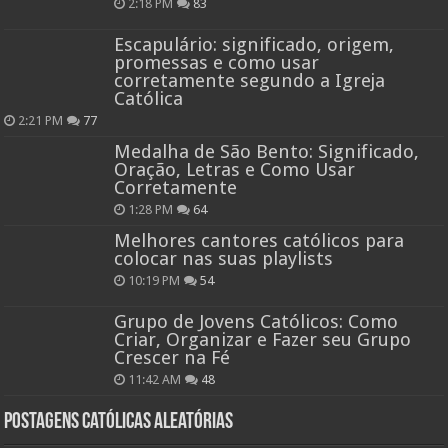
2:18 PM
83
Escapulário: significado, origem,
promessas e como usar
corretamente segundo a Igreja
Católica
2:21 PM
77
Medalha de São Bento: Significado,
Oração, Letras e Como Usar
Corretamente
1:28 PM
64
Melhores cantores católicos para
colocar nas suas playlists
10:19 PM
54
Grupo de Jovens Católicos: Como
Criar, Organizar e Fazer seu Grupo
Crescer na Fé
11:42 AM
48
Postagens católicas aleatórias