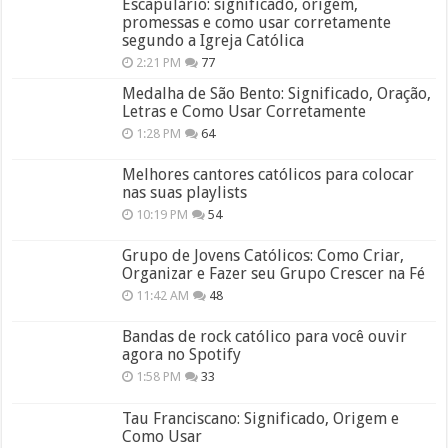
Escapulário: significado, origem,
promessas e como usar corretamente
segundo a Igreja Católica
2:21 PM
77
Medalha de São Bento: Significado, Oração,
Letras e Como Usar Corretamente
1:28 PM
64
Melhores cantores católicos para colocar
nas suas playlists
10:19 PM
54
Grupo de Jovens Católicos: Como Criar,
Organizar e Fazer seu Grupo Crescer na Fé
11:42 AM
48
Bandas de rock católico para você ouvir
agora no Spotify
1:58 PM
33
Tau Franciscano: Significado, Origem e
Como Usar