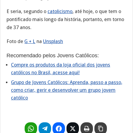
E seria, segundo o
catolicismo
, até hoje, o que tem o
pontificado mais longo da história, portanto, em torno
de 37 anos.
Foto de
G + L
na
Unsplash
Recomendado pelos Jovens Católicos:
Compre os produtos da loja oficial dos jovens
católicos no Brasil, acesse aqui!
Grupo de Jovens Católicos: Aprenda, passo a passo,
como criar, gerir e desenvolver um grupo jovem
católico