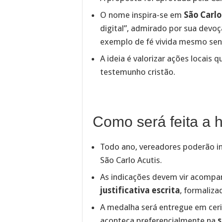
O nome inspira-se em
São Carlo
digital”, admirado por sua devoçã
exemplo de fé vivida mesmo se
A ideia é valorizar ações locais 
testemunho cristão.
Como será feita 
Todo ano, vereadores poderão i
São Carlo Acutis.
As indicações devem vir acomp
justificativa escrita
, formaliza
A medalha será entregue em cerim
aconteça preferencialmente na