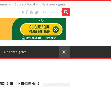
amos
Sobre o Portal
Fale com a gente
Fale com a gente
ns Católicos Recomenda:
cos no Cinema