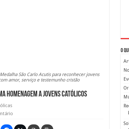
O qu
Ar
No
Medalha São Carlo Acutis para reconhecer jovens
Ev
 com amor, serviço e testemunho cristão
Or
uma homenagem a jovens católicos
Mú
ólicas
Re
ntário
So