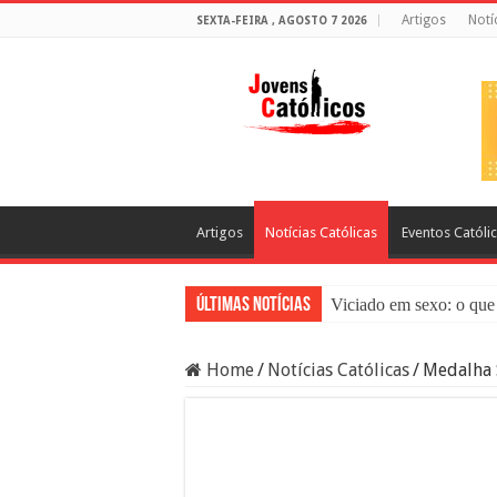
Artigos
Notí
SEXTA-FEIRA , AGOSTO 7 2026
Artigos
Notícias Católicas
Eventos Católi
Últimas Notícias
Viciado em sexo: o que 
Sacramento da Reconci
Home
/
Notícias Católicas
/
Medalha 
Filme Sagrado Coração
Falsos Amigos: O Que a
8 Pessoas Que Você Nã