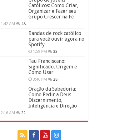
Católicos: Como Criar,
Organizar e Fazer seu
Grupo Crescer na Fé
11:42 AM
48
Bandas de rock católico
para você ouvir agora no
Spotify
1:58 PM
33
Tau Franciscano:
Significado, Origem e
Como Usar
3:46 PM
28
Oração da Sabedoria:
Como Pedir a Deus
Discernimento,
Inteligência e Direção
12:16 AM
22