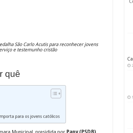
C
dalha São Carlo Acutis para reconhecer jovens
erviço e testemunho cristão
Ca
r quê
mporta para os jovens católicos
mara Municipal, presidida por
Papy (PSDB)
.