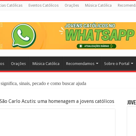
cias Católicas
Eventos Católicos
Orações
Música Católica
Recomend
cos
Orações
Música Católica
Recomendamos
Sobre o Portal
significa, sinais, pecado e como buscar ajuda
liação: O Que É e Como Fazer uma Boa Confissão
São Carlo Acutis: uma homenagem a jovens católicos
Jove
 – Seu Reino Não Terá Fim: O Documentário Que Vai Tocar os Católi
 Bíblia e a Igreja Católica Ensinam Sobre Eles?
o Deve Ajudar Segundo a Bíblia