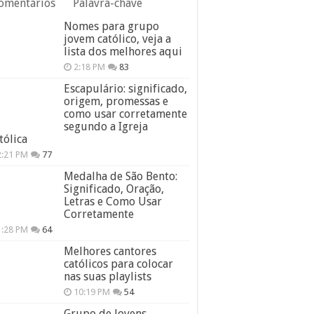
omentários
Palavra-chave
Nomes para grupo
jovem católico, veja a
lista dos melhores aqui
2:18 PM
83
Escapulário: significado,
origem, promessas e
como usar corretamente
segundo a Igreja
tólica
2:21 PM
77
Medalha de São Bento:
Significado, Oração,
Letras e Como Usar
Corretamente
1:28 PM
64
Melhores cantores
católicos para colocar
nas suas playlists
10:19 PM
54
Grupo de Jovens