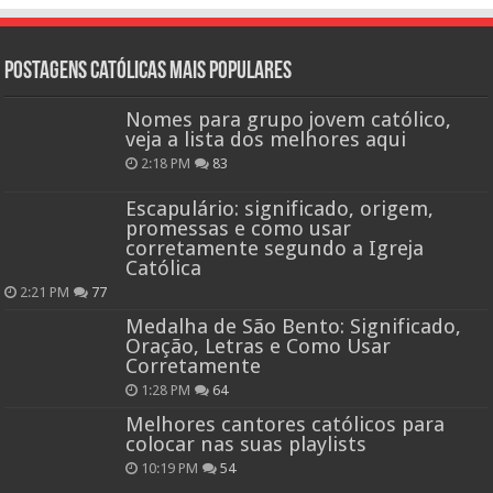
Postagens católicas mais Populares
Nomes para grupo jovem católico,
veja a lista dos melhores aqui
2:18 PM
83
Escapulário: significado, origem,
promessas e como usar
corretamente segundo a Igreja
Católica
2:21 PM
77
Medalha de São Bento: Significado,
Oração, Letras e Como Usar
Corretamente
1:28 PM
64
Melhores cantores católicos para
colocar nas suas playlists
10:19 PM
54