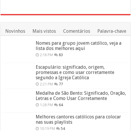
Novinhos
Mais vistos
Comentários
Palavra-chave
Nomes para grupo jovem católico, veja a
lista dos melhores aqui
2:18 PM
83
Escapulário: significado, origem,
promessas e como usar corretamente
segundo a Igreja Católica
2:21 PM
77
Medalha de São Bento: Significado, Oração,
Letras e Como Usar Corretamente
1:28 PM
64
Melhores cantores católicos para colocar
nas suas playlists
10:19 PM
54