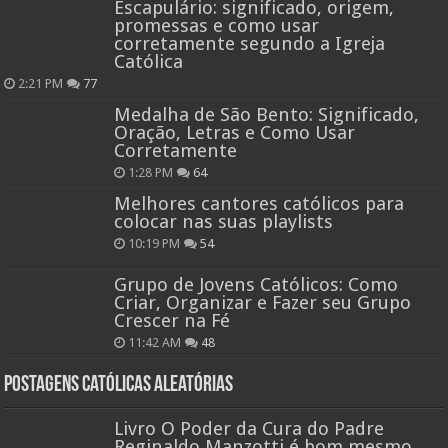
Escapulário: significado, origem,
promessas e como usar
corretamente segundo a Igreja
Católica
2:21 PM
77
Medalha de São Bento: Significado,
Oração, Letras e Como Usar
Corretamente
1:28 PM
64
Melhores cantores católicos para
colocar nas suas playlists
10:19 PM
54
Grupo de Jovens Católicos: Como
Criar, Organizar e Fazer seu Grupo
Crescer na Fé
11:42 AM
48
Postagens católicas aleatórias
Livro O Poder da Cura do Padre
Reginaldo Manzotti é bom mesmo