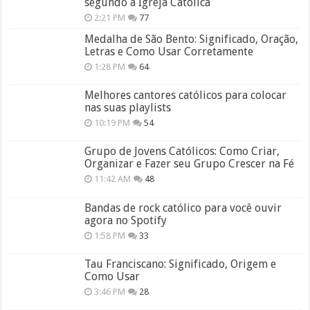
segundo a Igreja Católica
2:21 PM
77
Medalha de São Bento: Significado, Oração,
Letras e Como Usar Corretamente
1:28 PM
64
Melhores cantores católicos para colocar
nas suas playlists
10:19 PM
54
Grupo de Jovens Católicos: Como Criar,
Organizar e Fazer seu Grupo Crescer na Fé
11:42 AM
48
Bandas de rock católico para você ouvir
agora no Spotify
1:58 PM
33
Tau Franciscano: Significado, Origem e
Como Usar
3:46 PM
28