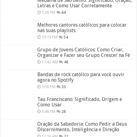
Medalha de São Bento: Significado, Oração,
Letras e Como Usar Corretamente
1:28 PM
64
Melhores cantores católicos para colocar
nas suas playlists
10:19 PM
54
Grupo de Jovens Católicos: Como Criar,
Organizar e Fazer seu Grupo Crescer na Fé
11:42 AM
48
Bandas de rock católico para você ouvir
agora no Spotify
1:58 PM
33
Tau Franciscano: Significado, Origem e
Como Usar
3:46 PM
28
Oração da Sabedoria: Como Pedir a Deus
Discernimento, Inteligência e Direção
12:16 AM
22