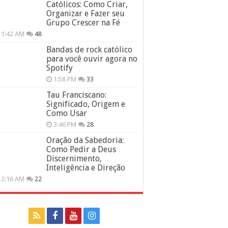
Católicos: Como Criar,
Organizar e Fazer seu
Grupo Crescer na Fé
11:42 AM
48
Bandas de rock católico
para você ouvir agora no
Spotify
1:58 PM
33
Tau Franciscano:
Significado, Origem e
Como Usar
3:46 PM
28
Oração da Sabedoria:
Como Pedir a Deus
Discernimento,
Inteligência e Direção
12:16 AM
22