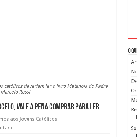
O qu
Ar
No
Ev
s católicos deveriam ler o livro Metanoia do Padre
Or
Marcelo Rossi
Mú
rcelo, vale a pena comprar para ler
Re
os aos Jovens Católicos
ntário
So