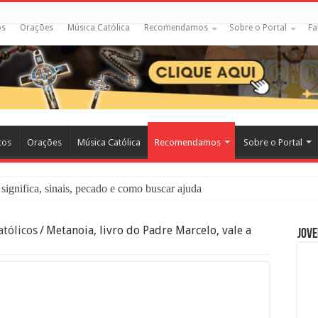
os
Orações
Música Católica
Recomendamos
Sobre o Portal
Fa
cos
Orações
Música Católica
Recomendamos
Sobre o Portal
significa, sinais, pecado e como buscar ajuda
liação: O Que É e Como Fazer uma Boa Confissão
tólicos
/
Metanoia, livro do Padre Marcelo, vale a
Jove
 – Seu Reino Não Terá Fim: O Documentário Que Vai Tocar os Católi
 Bíblia e a Igreja Católica Ensinam Sobre Eles?
o Deve Ajudar Segundo a Bíblia