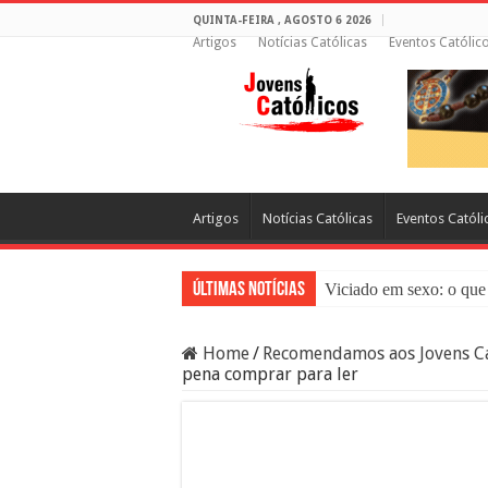
QUINTA-FEIRA , AGOSTO 6 2026
Artigos
Notícias Católicas
Eventos Católic
Artigos
Notícias Católicas
Eventos Católi
Últimas Notícias
Viciado em sexo: o que 
Sacramento da Reconci
Home
/
Recomendamos aos Jovens Ca
Filme Sagrado Coração
pena comprar para ler
Falsos Amigos: O Que a
8 Pessoas Que Você Nã