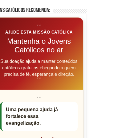
ns Católicos Recomenda:
```
AJUDE ESTA MISSÃO CATÓLICA
Mantenha o Jovens
Católicos no ar
Sua doação ajuda a manter conteúdos
católicos gratuitos chegando a quem
precisa de fé, esperança e direção.
```
```
Uma pequena ajuda já
fortalece essa
evangelização.