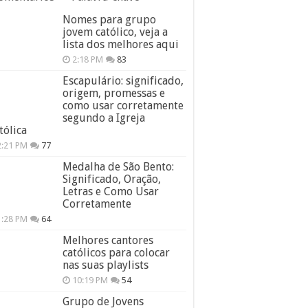
Nomes para grupo
jovem católico, veja a
lista dos melhores aqui
2:18 PM
83
Escapulário: significado,
origem, promessas e
como usar corretamente
segundo a Igreja
tólica
2:21 PM
77
Medalha de São Bento:
Significado, Oração,
Letras e Como Usar
Corretamente
1:28 PM
64
Melhores cantores
católicos para colocar
nas suas playlists
10:19 PM
54
Grupo de Jovens