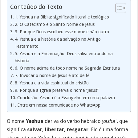
Conteúdo do Texto
1. Yeshua na Bíblia: significado literal e teológico
2. O Catecismo e o Santo Nome de Jesus
3. Por que Deus escolheu esse nome e não outro
4. Yeshua e a história da salvação no Antigo
Testamento
5. Yeshua e a Encarnação: Deus salva entrando na
história
6. O nome acima de todo nome na Sagrada Escritura
7. Invocar o nome de Jesus é ato de fé
8. Yeshua e a vida espiritual do cristão
9. Por que a Igreja preserva o nome “Jesus”
Conclusão: Yeshua é o Evangelho em uma palavra
Entre em nossa comunidade no WhatsApp
O nome
Yeshua
deriva do verbo hebraico
yashaʿ
, que
significa
salvar, libertar, resgatar
. Ele é uma forma
abreviada de
Yehoshua
, cujo significado completo é: