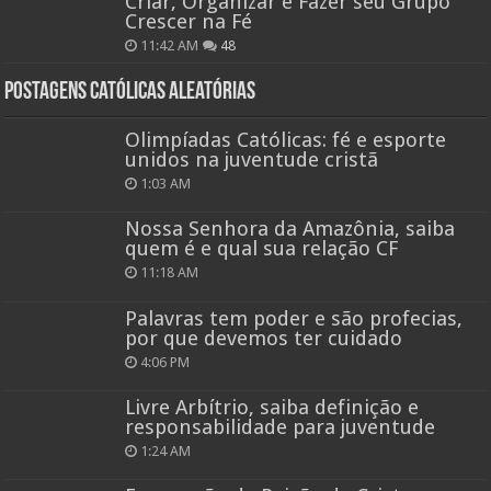
Criar, Organizar e Fazer seu Grupo
Crescer na Fé
11:42 AM
48
Postagens católicas aleatórias
Olimpíadas Católicas: fé e esporte
unidos na juventude cristã
1:03 AM
Nossa Senhora da Amazônia, saiba
quem é e qual sua relação CF
11:18 AM
Palavras tem poder e são profecias,
por que devemos ter cuidado
4:06 PM
Livre Arbítrio, saiba definição e
responsabilidade para juventude
1:24 AM