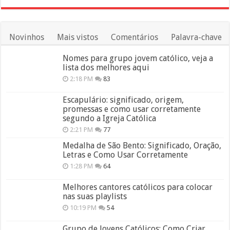
Novinhos
Mais vistos
Comentários
Palavra-chave
Nomes para grupo jovem católico, veja a
lista dos melhores aqui
2:18 PM
83
Escapulário: significado, origem,
promessas e como usar corretamente
segundo a Igreja Católica
2:21 PM
77
Medalha de São Bento: Significado, Oração,
Letras e Como Usar Corretamente
1:28 PM
64
Melhores cantores católicos para colocar
nas suas playlists
10:19 PM
54
Grupo de Jovens Católicos: Como Criar,