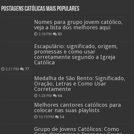
Postagens católicas mais Populares
Nomes para grupo jovem católico,
veja a lista dos melhores aqui
2:18 PM
83
Escapulário: significado, origem,
promessas e como usar
corretamente segundo a Igreja
Católica
2:21 PM
77
Medalha de São Bento: Significado,
Oração, Letras e Como Usar
Corretamente
1:28 PM
64
Melhores cantores católicos para
colocar nas suas playlists
10:19 PM
54
Grupo de Jovens Católicos: Como