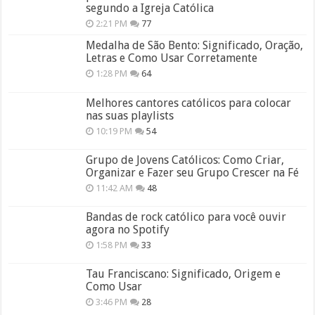
segundo a Igreja Católica
2:21 PM
77
Medalha de São Bento: Significado, Oração,
Letras e Como Usar Corretamente
1:28 PM
64
Melhores cantores católicos para colocar
nas suas playlists
10:19 PM
54
Grupo de Jovens Católicos: Como Criar,
Organizar e Fazer seu Grupo Crescer na Fé
11:42 AM
48
Bandas de rock católico para você ouvir
agora no Spotify
1:58 PM
33
Tau Franciscano: Significado, Origem e
Como Usar
3:46 PM
28