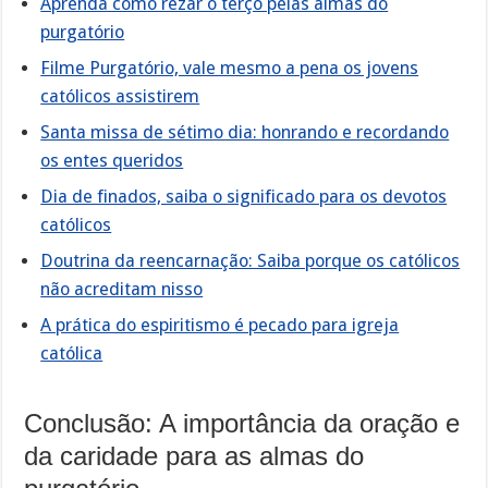
Aprenda como rezar o terço pelas almas do
purgatório
Filme Purgatório, vale mesmo a pena os jovens
católicos assistirem
Santa missa de sétimo dia: honrando e recordando
os entes queridos
Dia de finados, saiba o significado para os devotos
católicos
Doutrina da reencarnação: Saiba porque os católicos
não acreditam nisso
A prática do espiritismo é pecado para igreja
católica
Conclusão: A importância da oração e
da caridade para as almas do