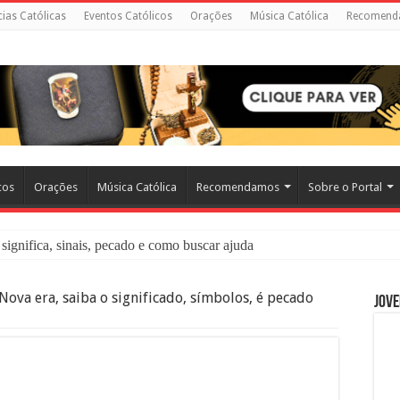
cias Católicas
Eventos Católicos
Orações
Música Católica
Recomend
cos
Orações
Música Católica
Recomendamos
Sobre o Portal
significa, sinais, pecado e como buscar ajuda
liação: O Que É e Como Fazer uma Boa Confissão
Nova era, saiba o significado, símbolos, é pecado
Jove
 – Seu Reino Não Terá Fim: O Documentário Que Vai Tocar os Católi
 Bíblia e a Igreja Católica Ensinam Sobre Eles?
o Deve Ajudar Segundo a Bíblia