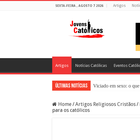
Artigos
Notí
SEXTA-FEIRA , AGOSTO 7 2026
Artigos
Notícias Católicas
Eventos Católi
Últimas Notícias
Viciado em sexo: o que 
Sacramento da Reconci
Home
/
Artigos Religiosos Cristãos
/
Filme Sagrado Coração
para os católicos
Falsos Amigos: O Que a
8 Pessoas Que Você Nã