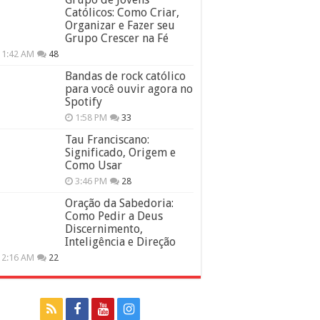
Católicos: Como Criar,
Organizar e Fazer seu
Grupo Crescer na Fé
11:42 AM
48
Bandas de rock católico
para você ouvir agora no
Spotify
1:58 PM
33
Tau Franciscano:
Significado, Origem e
Como Usar
3:46 PM
28
Oração da Sabedoria:
Como Pedir a Deus
Discernimento,
Inteligência e Direção
12:16 AM
22