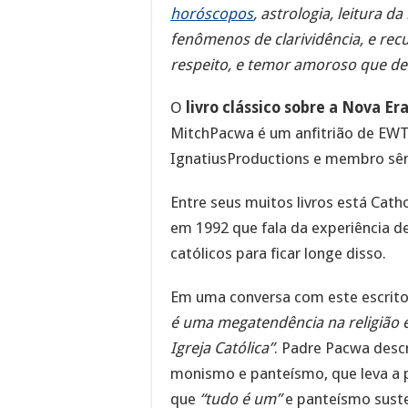
horóscopos
, astrologia, leitura d
fenômenos de clarividência, e re
respeito, e temor amoroso que d
O
livro clássico sobre a Nova Er
MitchPacwa é um anfitrião de EWT
IgnatiusProductions e membro sênio
Entre seus muitos livros está Cath
em 1992 que fala da experiência d
católicos para ficar longe disso.
Em uma conversa com este escritor
é uma megatendência na religião 
Igreja Católica”
. Padre Pacwa des
monismo e panteísmo, que leva a p
que
“tudo é um”
e panteísmo sust