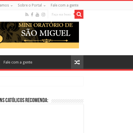
amos
Sobre o Portal
Fale com a gente
Fale com a gente
ns Católicos Recomenda:
cos no Cinema