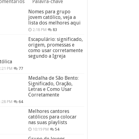
omentários
Palavra-chave
Nomes para grupo
jovem católico, veja a
lista dos melhores aqui
2:18 PM
83
Escapulário: significado,
origem, promessas e
como usar corretamente
segundo a Igreja
tólica
2:21 PM
77
Medalha de São Bento:
Significado, Oração,
Letras e Como Usar
Corretamente
1:28 PM
64
Melhores cantores
católicos para colocar
nas suas playlists
10:19 PM
54
Grupo de Jovens