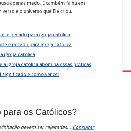
 causa apenas medo. E também falha em
niverso e o universo que Ele criou.
nos é pecado para igreja católica
nte é pecado para igreja católica
 igreja católica
 a igreja católica abomina essas práticas
al significado e como vencer
 para os Católicos?
ivinhação devem ser rejeitadas…
Consultar