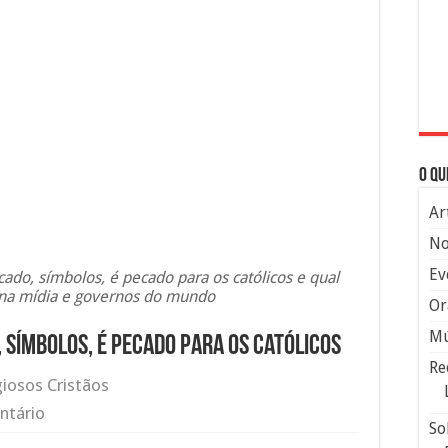
O qu
Ar
No
Ev
icado, símbolos, é pecado para os católicos e qual
s na mídia e governos do mundo
Or
Mú
, símbolos, é pecado para os católicos
Re
giosos Cristãos
ntário
So