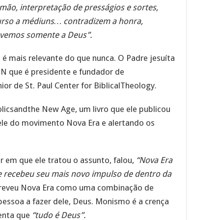
a mão, interpretação de presságios e sortes,
curso a médiuns… contradizem a honra,
evemos somente a Deus”.
a
é mais relevante do que nunca. O Padre jesuíta
N que é presidente e fundador de
r de St. Paul Center for BiblicalTheology.
olicsandthe New Age, um livro que ele publicou
ele do movimento Nova Era e alertando os
 em que ele tratou o assunto, falou,
“Nova Era
e recebeu seu mais novo impulso de dentro da
creveu Nova Era como uma combinação de
essoa a fazer dele, Deus. Monismo é a crença
enta que
“tudo é Deus”.