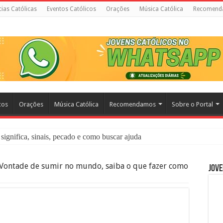
cias Católicas
Eventos Católicos
Orações
Música Católica
Recomend
cos
Orações
Música Católica
Recomendamos
Sobre o Portal
significa, sinais, pecado e como buscar ajuda
liação: O Que É e Como Fazer uma Boa Confissão
Vontade de sumir no mundo, saiba o que fazer como
Jove
 – Seu Reino Não Terá Fim: O Documentário Que Vai Tocar os Católi
 Bíblia e a Igreja Católica Ensinam Sobre Eles?
o Deve Ajudar Segundo a Bíblia