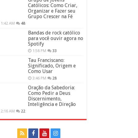
Católicos: Como Criar,
Organizar e Fazer seu
Grupo Crescer na Fé
11:42 AM
48
Bandas de rock católico
para você ouvir agora no
Spotify
1:58 PM
33
Tau Franciscano:
Significado, Origem e
Como Usar
3:46 PM
28
Oração da Sabedoria:
Como Pedir a Deus
Discernimento,
Inteligência e Direção
12:16 AM
22