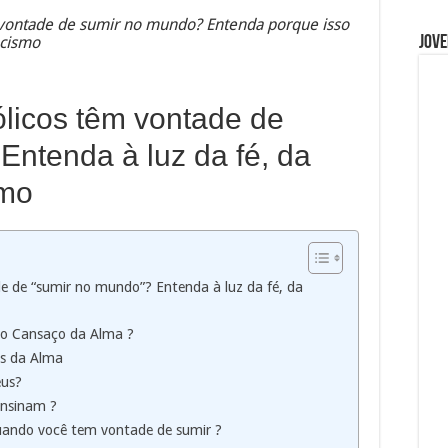
ontade de sumir no mundo? Entenda porque isso
ecismo
Jove
ólicos têm vontade de
Entenda à luz da fé, da
smo
e de “sumir no mundo”? Entenda à luz da fé, da
do Cansaço da Alma ?
as da Alma
eus?
nsinam ?️
uando você tem vontade de sumir ?