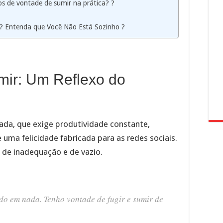
 de vontade de sumir na prática? ?️
? Entenda que Você Não Está Sozinho ?
mir: Um Reflexo do
?
da, que exige produtividade constante,
 uma felicidade fabricada para as redes sociais.
 de inadequação e de vazio.
ido em nada. Tenho vontade de fugir e sumir de