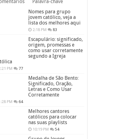
omentários
Palavra-chave
Nomes para grupo
jovem católico, veja a
lista dos melhores aqui
2:18 PM
83
Escapulário: significado,
origem, promessas e
como usar corretamente
segundo a Igreja
tólica
2:21 PM
77
Medalha de São Bento:
Significado, Oração,
Letras e Como Usar
Corretamente
1:28 PM
64
Melhores cantores
católicos para colocar
nas suas playlists
10:19 PM
54
Grupo de Jovens