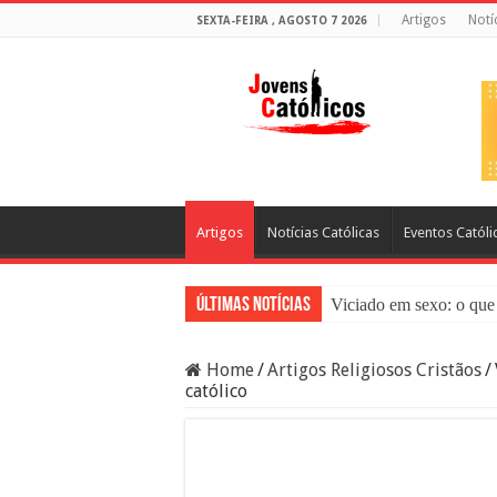
Artigos
Notí
SEXTA-FEIRA , AGOSTO 7 2026
Artigos
Notícias Católicas
Eventos Católi
Últimas Notícias
Viciado em sexo: o que 
Sacramento da Reconci
Home
/
Artigos Religiosos Cristãos
/
Filme Sagrado Coração
católico
Falsos Amigos: O Que a
8 Pessoas Que Você Nã