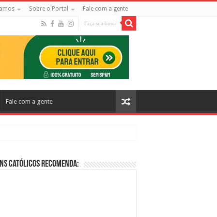
amos
Sobre o Portal
Fale com a gente
Fale com a gente
ns Católicos Recomenda:
cos no Cinema