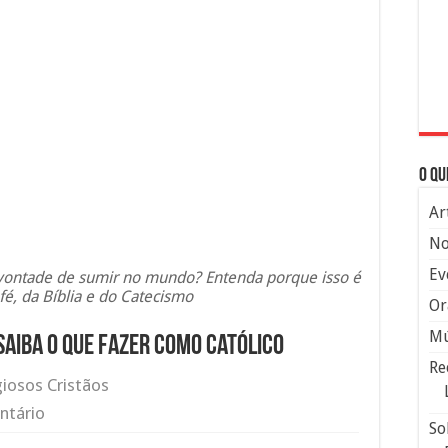
O qu
Ar
No
Ev
 vontade de sumir no mundo? Entenda porque isso é
 fé, da Bíblia e do Catecismo
Or
Mú
saiba o que fazer como católico
Re
giosos Cristãos
ntário
So