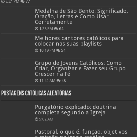
2:21 PM
77
Medalha de São Bento: Significado,
Oração, Letras e Como Usar
Corretamente
1:28 PM
64
Melhores cantores católicos para
colocar nas suas playlists
10:19 PM
54
Grupo de Jovens Católicos: Como
Criar, Organizar e Fazer seu Grupo
Crescer na Fé
11:42 AM
48
Postagens católicas aleatórias
Purgatório explicado: doutrina
completa segundo a Igreja
5:02 AM
Pastoral, o que é, função, objetivos