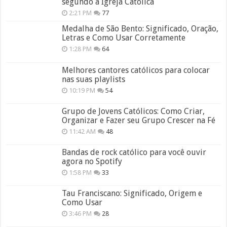
segundo a Igreja Católica
2:21 PM
77
Medalha de São Bento: Significado, Oração,
Letras e Como Usar Corretamente
1:28 PM
64
Melhores cantores católicos para colocar
nas suas playlists
10:19 PM
54
Grupo de Jovens Católicos: Como Criar,
Organizar e Fazer seu Grupo Crescer na Fé
11:42 AM
48
Bandas de rock católico para você ouvir
agora no Spotify
1:58 PM
33
Tau Franciscano: Significado, Origem e
Como Usar
3:46 PM
28