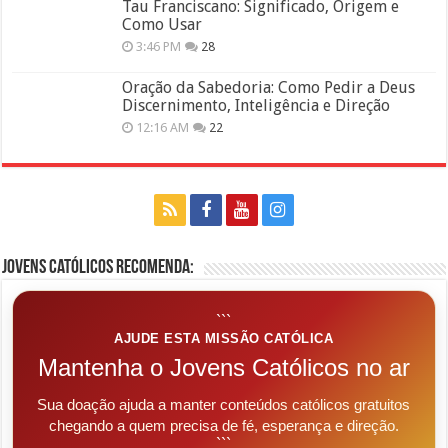
Tau Franciscano: Significado, Origem e
Como Usar
3:46 PM
28
Oração da Sabedoria: Como Pedir a Deus
Discernimento, Inteligência e Direção
12:16 AM
22
Jovens Católicos Recomenda:
```
AJUDE ESTA MISSÃO CATÓLICA
Mantenha o Jovens Católicos no ar
Sua doação ajuda a manter conteúdos católicos gratuitos
chegando a quem precisa de fé, esperança e direção.
```