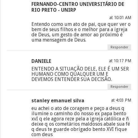
FERNANDO-CENTRO UNIVERSITÁRIO DE
RIO PRETO - UNIRP
at 10:01 AM
Entendo como um ato de pai, que quer ver o
bem de seus filhos e o melhor para a igreja
de Deus, um gesto de amor ao próximo é
uma mensagem de Deus.
Responder
DANIELE
at 10:17 PM
ENTENDO A SITUAÇÃO DELE, ELE É UM SER
HUMANO COMO QUALQUER UM E
DEVEMOS ENTENDER SUA DECISÃO.
Responder
stanley emanuel silva
at 4:03 PM
eu achei o ato de coragem e peço a deus q
ilumine o caminho do nosso ex papa bento
xvI q ele agora reze pela a igreja católica e ñ
deixe q os cometários maldosos abale sua fé
q deus te guarde obrigado bento XVI fique
com deus