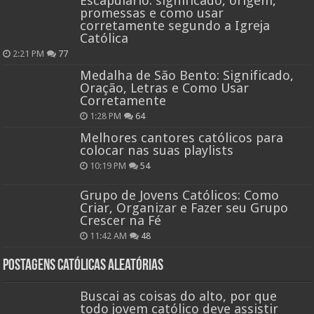
Escapulário: significado, origem,
promessas e como usar
corretamente segundo a Igreja
Católica
2:21 PM
77
Medalha de São Bento: Significado,
Oração, Letras e Como Usar
Corretamente
1:28 PM
64
Melhores cantores católicos para
colocar nas suas playlists
10:19 PM
54
Grupo de Jovens Católicos: Como
Criar, Organizar e Fazer seu Grupo
Crescer na Fé
11:42 AM
48
Postagens católicas aleatórias
Buscai as coisas do alto, por que
todo jovem católico deve assistir