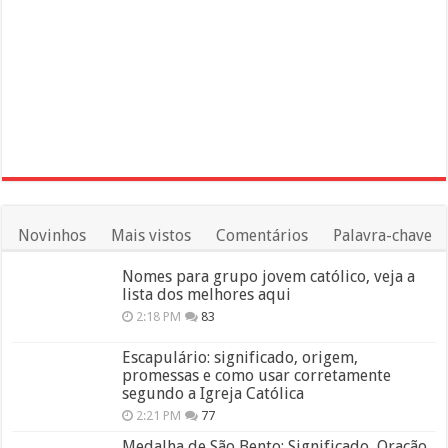
Novinhos
Mais vistos
Comentários
Palavra-chave
Nomes para grupo jovem católico, veja a
lista dos melhores aqui
2:18 PM
83
Escapulário: significado, origem,
promessas e como usar corretamente
segundo a Igreja Católica
2:21 PM
77
Medalha de São Bento: Significado, Oração,