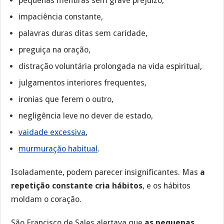
pequenas mentiras sem grave prejuízo,
impaciência constante,
palavras duras ditas sem caridade,
preguiça na oração,
distração voluntária prolongada na vida espiritual,
julgamentos interiores frequentes,
ironias que ferem o outro,
negligência leve no dever de estado,
vaidade excessiva
,
murmuração habitual
.
Isoladamente, podem parecer insignificantes. Mas
a
repetição constante cria hábitos
, e os hábitos
moldam o coração.
São Francisco de Sales alertava que
as pequenas