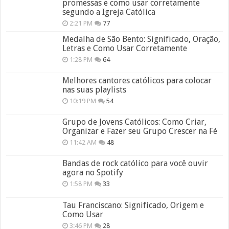
promessas e como usar corretamente
segundo a Igreja Católica
2:21 PM
77
Medalha de São Bento: Significado, Oração,
Letras e Como Usar Corretamente
1:28 PM
64
Melhores cantores católicos para colocar
nas suas playlists
10:19 PM
54
Grupo de Jovens Católicos: Como Criar,
Organizar e Fazer seu Grupo Crescer na Fé
11:42 AM
48
Bandas de rock católico para você ouvir
agora no Spotify
1:58 PM
33
Tau Franciscano: Significado, Origem e
Como Usar
3:46 PM
28