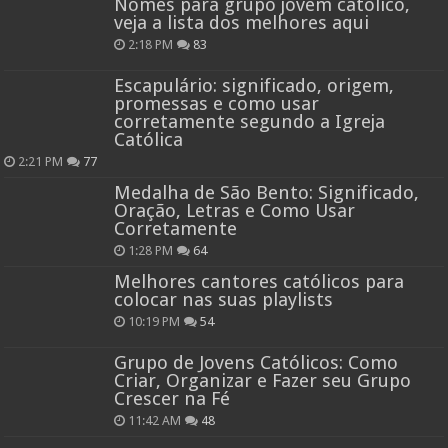
Nomes para grupo jovem católico,
veja a lista dos melhores aqui
2:18 PM
83
Escapulário: significado, origem,
promessas e como usar
corretamente segundo a Igreja
Católica
2:21 PM
77
Medalha de São Bento: Significado,
Oração, Letras e Como Usar
Corretamente
1:28 PM
64
Melhores cantores católicos para
colocar nas suas playlists
10:19 PM
54
Grupo de Jovens Católicos: Como
Criar, Organizar e Fazer seu Grupo
Crescer na Fé
11:42 AM
48