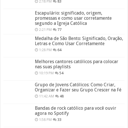
2:18 PM
83
Escapulário: significado, origem,
promessas e como usar corretamente
segundo a Igreja Católica
2:21 PM
77
Medalha de São Bento: Significado, Oração,
Letras e Como Usar Corretamente
1:28 PM
64
Melhores cantores católicos para colocar
nas suas playlists
10:19 PM
54
Grupo de Jovens Católicos: Como Criar,
Organizar e Fazer seu Grupo Crescer na Fé
11:42 AM
48
Bandas de rock católico para você ouvir
agora no Spotify
1:58 PM
33