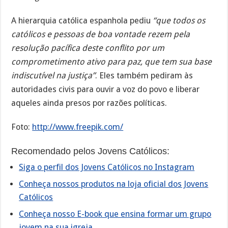
A hierarquia católica espanhola pediu
“que todos os
católicos e pessoas de boa vontade rezem pela
resolução pacífica deste conflito por um
comprometimento ativo para paz, que tem sua base
indiscutível na justiça”
. Eles também pediram às
autoridades civis para ouvir a voz do povo e liberar
aqueles ainda presos por razões políticas.
Foto:
http://www.freepik.com/
Recomendado pelos Jovens Católicos:
Siga o perfil dos Jovens Católicos no Instagram
Conheça nossos produtos na loja oficial dos Jovens
Católicos
Conheça nosso E-book que ensina formar um grupo
jovem na sua igreja