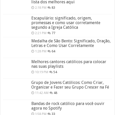
lista dos melhores aqui
2:18 PM
83
Escapulário: significado, origem,
promessas e como usar corretamente
segundo a Igreja Católica
2:21 PM
77
Medalha de São Bento: Significado, Oração,
Letras e Como Usar Corretamente
1:28 PM
64
Melhores cantores católicos para colocar
nas suas playlists
10:19 PM
54
Grupo de Jovens Católicos: Como Criar,
Organizar e Fazer seu Grupo Crescer na Fé
11:42 AM
48
Bandas de rock católico para você ouvir
agora no Spotify
1:58 PM
33