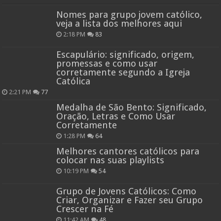
Nomes para grupo jovem católico,
veja a lista dos melhores aqui
2:18 PM
83
Escapulário: significado, origem,
promessas e como usar
corretamente segundo a Igreja
Católica
2:21 PM
77
Medalha de São Bento: Significado,
Oração, Letras e Como Usar
Corretamente
1:28 PM
64
Melhores cantores católicos para
colocar nas suas playlists
10:19 PM
54
Grupo de Jovens Católicos: Como
Criar, Organizar e Fazer seu Grupo
Crescer na Fé
11:42 AM
48