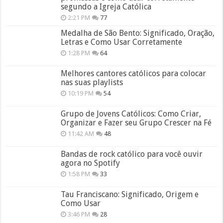
segundo a Igreja Católica
2:21 PM
77
Medalha de São Bento: Significado, Oração,
Letras e Como Usar Corretamente
1:28 PM
64
Melhores cantores católicos para colocar
nas suas playlists
10:19 PM
54
Grupo de Jovens Católicos: Como Criar,
Organizar e Fazer seu Grupo Crescer na Fé
11:42 AM
48
Bandas de rock católico para você ouvir
agora no Spotify
1:58 PM
33
Tau Franciscano: Significado, Origem e
Como Usar
3:46 PM
28