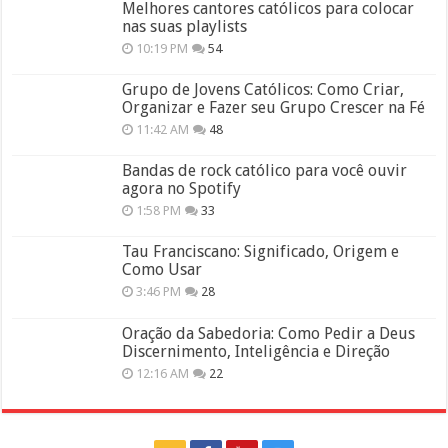
Melhores cantores católicos para colocar
nas suas playlists
10:19 PM
54
Grupo de Jovens Católicos: Como Criar,
Organizar e Fazer seu Grupo Crescer na Fé
11:42 AM
48
Bandas de rock católico para você ouvir
agora no Spotify
1:58 PM
33
Tau Franciscano: Significado, Origem e
Como Usar
3:46 PM
28
Oração da Sabedoria: Como Pedir a Deus
Discernimento, Inteligência e Direção
12:16 AM
22