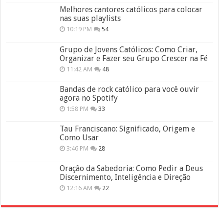
Melhores cantores católicos para colocar
nas suas playlists
10:19 PM
54
Grupo de Jovens Católicos: Como Criar,
Organizar e Fazer seu Grupo Crescer na Fé
11:42 AM
48
Bandas de rock católico para você ouvir
agora no Spotify
1:58 PM
33
Tau Franciscano: Significado, Origem e
Como Usar
3:46 PM
28
Oração da Sabedoria: Como Pedir a Deus
Discernimento, Inteligência e Direção
12:16 AM
22