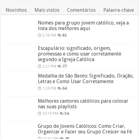
Novinhos
Mais vistos
Comentários
Palavra-chave
Nomes para grupo jovem católico, veja a
lista dos melhores aqui
2:18 PM
83
Escapulário: significado, origem,
promessas e como usar corretamente
segundo a Igreja Católica
2:21 PM
77
Medalha de São Bento: Significado, Oração,
Letras e Como Usar Corretamente
1:28 PM
64
Melhores cantores católicos para colocar
nas suas playlists
10:19 PM
54
Grupo de Jovens Católicos: Como Criar,
Organizar e Fazer seu Grupo Crescer na Fé
11:42 AM
48