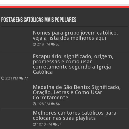
Postagens católicas mais Populares
Nomes para grupo jovem católico,
veja a lista dos melhores aqui
2:18 PM
83
Escapulário: significado, origem,
promessas e como usar
corretamente segundo a Igreja
Católica
2:21 PM
77
Medalha de São Bento: Significado,
Oração, Letras e Como Usar
Corretamente
1:28 PM
64
Melhores cantores católicos para
colocar nas suas playlists
10:19 PM
54