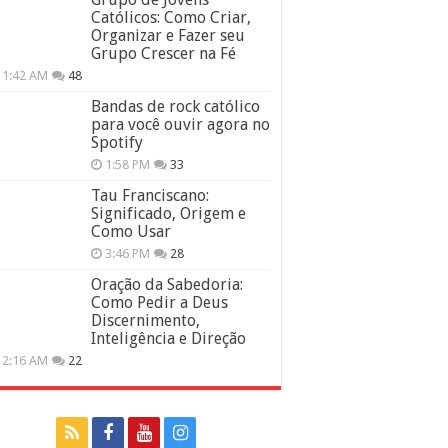
Católicos: Como Criar,
Organizar e Fazer seu
Grupo Crescer na Fé
11:42 AM
48
Bandas de rock católico
para você ouvir agora no
Spotify
1:58 PM
33
Tau Franciscano:
Significado, Origem e
Como Usar
3:46 PM
28
Oração da Sabedoria:
Como Pedir a Deus
Discernimento,
Inteligência e Direção
12:16 AM
22