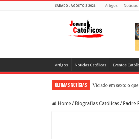
Artigos
Notícias
SÁBADO , AGOSTO 8 2026
Artigos
Notícias Católicas
Eventos Católi
Últimas Notícias
Viciado em sexo: o que 
Sacramento da Reconci
Home
/
Biografias Católicas
/
Padre P
Filme Sagrado Coração
Falsos Amigos: O Que a
8 Pessoas Que Você Nã