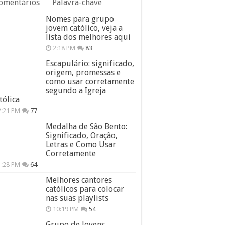
omentários
Palavra-chave
Nomes para grupo
jovem católico, veja a
lista dos melhores aqui
2:18 PM
83
Escapulário: significado,
origem, promessas e
como usar corretamente
segundo a Igreja
tólica
2:21 PM
77
Medalha de São Bento:
Significado, Oração,
Letras e Como Usar
Corretamente
1:28 PM
64
Melhores cantores
católicos para colocar
nas suas playlists
10:19 PM
54
Grupo de Jovens