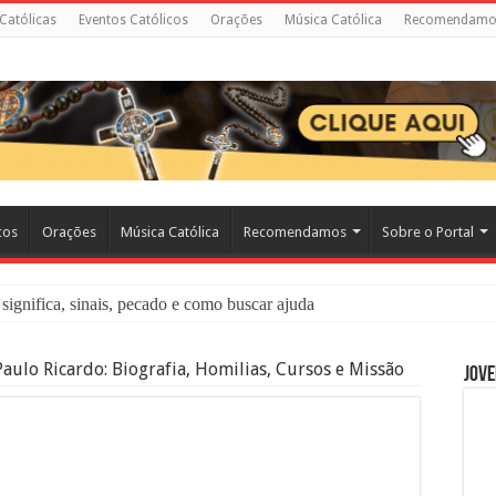
 Católicas
Eventos Católicos
Orações
Música Católica
Recomendamo
cos
Orações
Música Católica
Recomendamos
Sobre o Portal
significa, sinais, pecado e como buscar ajuda
liação: O Que É e Como Fazer uma Boa Confissão
aulo Ricardo: Biografia, Homilias, Cursos e Missão
Jove
 – Seu Reino Não Terá Fim: O Documentário Que Vai Tocar os Católi
 Bíblia e a Igreja Católica Ensinam Sobre Eles?
o Deve Ajudar Segundo a Bíblia