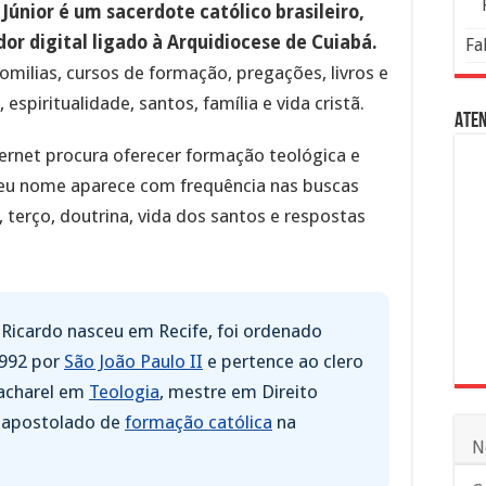
Júnior é um sacerdote católico brasileiro,
dor digital ligado à Arquidiocese de Cuiabá.
Fa
omilias, cursos de formação, pregações, livros e
espiritualidade, santos, família e vida cristã.
Aten
ernet procura oferecer formação teológica e
, seu nome aparece com frequência nas buscas
s, terço, doutrina, vida dos santos e respostas
Ricardo nasceu em Recife, foi ordenado
1992 por
São João Paulo II
e pertence ao clero
bacharel em
Teologia
, mestre em Direito
 apostolado de
formação católica
na
N