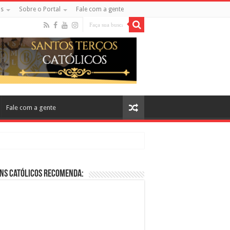
s
Sobre o Portal
Fale com a gente
Fale com a gente
ns Católicos Recomenda:
cos no Cinema