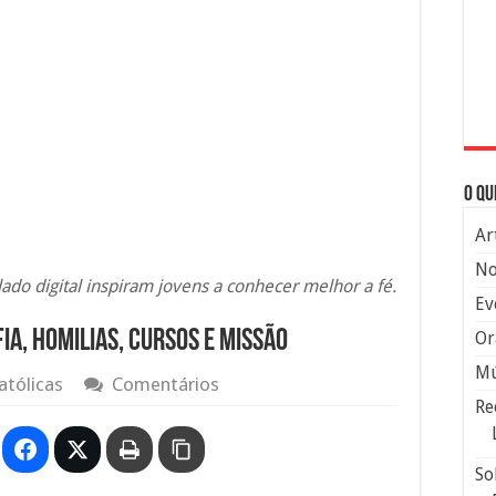
O qu
Ar
No
ado digital inspiram jovens a conhecer melhor a fé.
Ev
ia, Homilias, Cursos e Missão
Or
Mú
atólicas
Comentários
Re
So