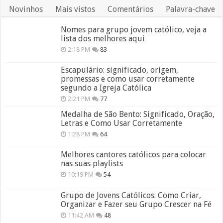
Novinhos
Mais vistos
Comentários
Palavra-chave
Nomes para grupo jovem católico, veja a
lista dos melhores aqui
2:18 PM
83
Escapulário: significado, origem,
promessas e como usar corretamente
segundo a Igreja Católica
2:21 PM
77
Medalha de São Bento: Significado, Oração,
Letras e Como Usar Corretamente
1:28 PM
64
Melhores cantores católicos para colocar
nas suas playlists
10:19 PM
54
Grupo de Jovens Católicos: Como Criar,
Organizar e Fazer seu Grupo Crescer na Fé
11:42 AM
48