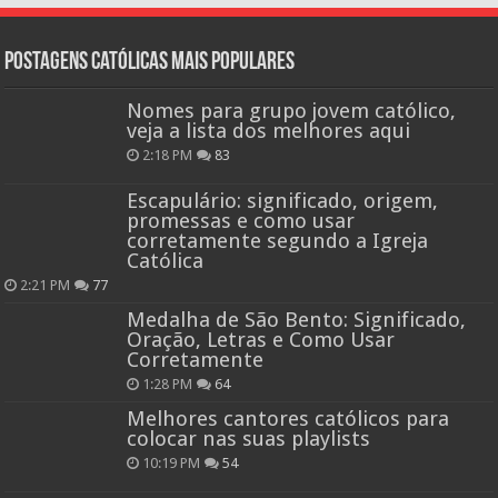
Postagens católicas mais Populares
Nomes para grupo jovem católico,
veja a lista dos melhores aqui
2:18 PM
83
Escapulário: significado, origem,
promessas e como usar
corretamente segundo a Igreja
Católica
2:21 PM
77
Medalha de São Bento: Significado,
Oração, Letras e Como Usar
Corretamente
1:28 PM
64
Melhores cantores católicos para
colocar nas suas playlists
10:19 PM
54