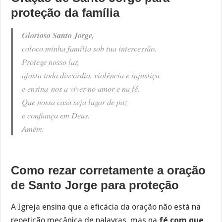
proteção da família
Glorioso Santo Jorge,
coloco minha família sob tua intercessão.
Protege nosso lar,
afasta toda discórdia, violência e injustiça
e ensina-nos a viver no amor e na fé.
Que nossa casa seja lugar de paz
e confiança em Deus.
Amém.
Como rezar corretamente a oração
de Santo Jorge para proteção
A Igreja ensina que a eficácia da oração não está na
repetição mecânica de palavras, mas na
fé com que