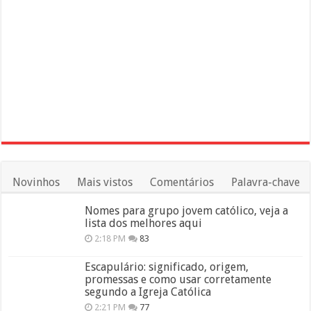
Novinhos
Mais vistos
Comentários
Palavra-chave
Nomes para grupo jovem católico, veja a
lista dos melhores aqui
2:18 PM
83
Escapulário: significado, origem,
promessas e como usar corretamente
segundo a Igreja Católica
2:21 PM
77