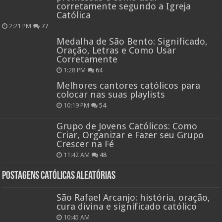
corretamente segundo a Igreja
Católica
2:21 PM
77
Medalha de São Bento: Significado,
Oração, Letras e Como Usar
Corretamente
1:28 PM
64
Melhores cantores católicos para
colocar nas suas playlists
10:19 PM
54
Grupo de Jovens Católicos: Como
Criar, Organizar e Fazer seu Grupo
Crescer na Fé
11:42 AM
48
Postagens católicas aleatórias
São Rafael Arcanjo: história, oração,
cura divina e significado católico
10:45 AM