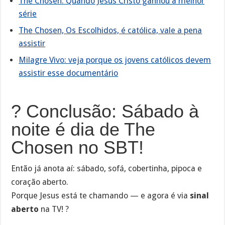
The Chosen: Quando Jesus Cristo ganhou a melhor
série
The Chosen, Os Escolhidos, é católica, vale a pena
assistir
Milagre Vivo: veja porque os jovens católicos devem
assistir esse documentário
? Conclusão: Sábado à
noite é dia de The
Chosen no SBT!
Então já anota aí: sábado, sofá, cobertinha, pipoca e
coração aberto.
Porque Jesus está te chamando — e agora é via
sinal
aberto
na TV! ?