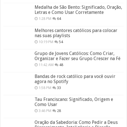
Medalha de São Bento: Significado, Oração,
Letras e Como Usar Corretamente
1:28 PM
64
Melhores cantores católicos para colocar
nas suas playlists
10:19 PM
54
Grupo de Jovens Católicos: Como Criar,
Organizar e Fazer seu Grupo Crescer na Fé
11:42 AM
48
Bandas de rock católico para você ouvir
agora no Spotify
1:58 PM
33
Tau Franciscano: Significado, Origem e
Como Usar
3:46 PM
28
Oração da Sabedoria: Como Pedir a Deus