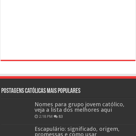
Postagens católicas mais Populares
Nomes para grupo jovem católico,
veja a lista dos melhores aqui
2:18 PM
83
Escapulário: significado, origem,
promessas e como usar