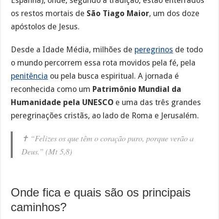
Espanha), onde, segundo a tradição, estão enterrados
os restos mortais de
São Tiago Maior
, um dos doze
apóstolos de Jesus.
Desde a Idade Média, milhões de
peregrinos
de todo
o mundo percorrem essa rota movidos pela fé, pela
penitência
ou pela busca espiritual. A jornada é
reconhecida como um
Patrimônio Mundial da
Humanidade pela UNESCO
e uma das três grandes
peregrinações cristãs, ao lado de Roma e Jerusalém.
✝️
“Felizes os que têm o coração puro, porque verão a
Deus.”
(Mt 5,8)
Onde fica e quais são os principais
caminhos?