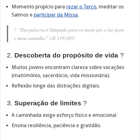
Momento propício para
rezar o Terço
, meditar os
Salmos e
participar da Missa
.
?️
“Tua palavra é lâmpada para os meus pés e luz para
o meu caminho.”
(Sl 119,105)
2.
Descoberta do propósito de vida
?
Muitos jovens encontram clareza sobre vocações
(matrimônio, sacerdócio, vida missionária).
Reflexão longe das distrações digitais.
3.
Superação de limites
?️
A caminhada exige esforço físico e emocional.
Ensina resiliência, paciência e gratidão.