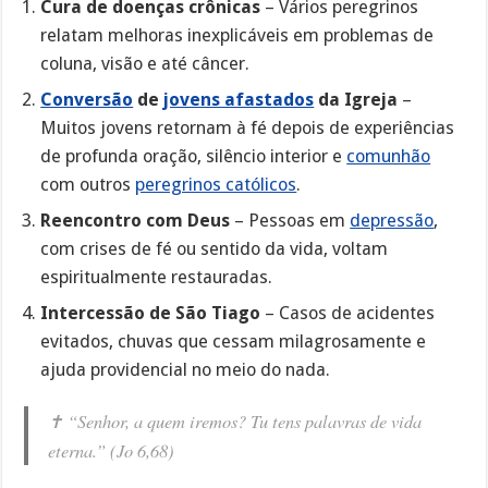
Cura de doenças crônicas
– Vários peregrinos
relatam melhoras inexplicáveis em problemas de
coluna, visão e até câncer.
Conversão
de
jovens afastados
da Igreja
–
Muitos jovens retornam à fé depois de experiências
de profunda oração, silêncio interior e
comunhão
com outros
peregrinos católicos
.
Reencontro com Deus
– Pessoas em
depressão
,
com crises de fé ou sentido da vida, voltam
espiritualmente restauradas.
Intercessão de São Tiago
– Casos de acidentes
evitados, chuvas que cessam milagrosamente e
ajuda providencial no meio do nada.
✝️
“Senhor, a quem iremos? Tu tens palavras de vida
eterna.”
(Jo 6,68)