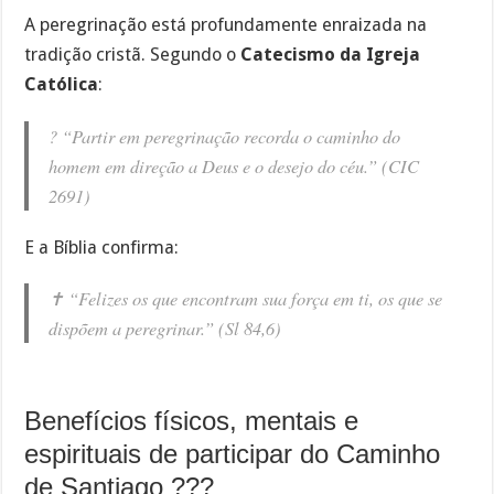
A peregrinação está profundamente enraizada na
tradição cristã. Segundo o
Catecismo da Igreja
Católica
:
?
“Partir em peregrinação recorda o caminho do
homem em direção a Deus e o desejo do céu.”
(CIC
2691)
E a Bíblia confirma:
✝️
“Felizes os que encontram sua força em ti, os que se
dispõem a peregrinar.”
(Sl 84,6)
Benefícios físicos, mentais e
espirituais de participar do Caminho
de Santiago ???