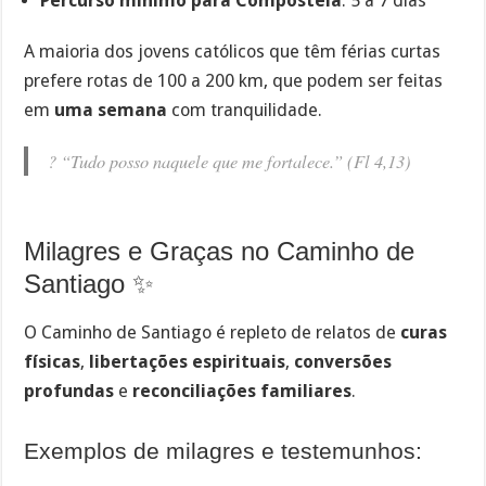
Percurso mínimo para Compostela
: 5 a 7 dias
A maioria dos jovens católicos que têm férias curtas
prefere rotas de 100 a 200 km, que podem ser feitas
em
uma semana
com tranquilidade.
?
“Tudo posso naquele que me fortalece.”
(Fl 4,13)
Milagres e Graças no Caminho de
Santiago ✨
O Caminho de Santiago é repleto de relatos de
curas
físicas
,
libertações espirituais
,
conversões
profundas
e
reconciliações familiares
.
Exemplos de milagres e testemunhos: