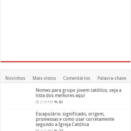
Novinhos
Mais vistos
Comentários
Palavra-chave
Nomes para grupo jovem católico, veja a
lista dos melhores aqui
2:18 PM
83
Escapulário: significado, origem,
promessas e como usar corretamente
segundo a Igreja Católica
2:21 PM
77