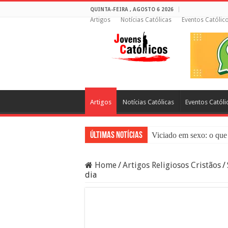
QUINTA-FEIRA , AGOSTO 6 2026
Artigos
Notícias Católicas
Eventos Católic
Artigos
Notícias Católicas
Eventos Católi
Últimas Notícias
Viciado em sexo: o que 
Sacramento da Reconci
Home
/
Artigos Religiosos Cristãos
/
Filme Sagrado Coração
dia
Falsos Amigos: O Que a
8 Pessoas Que Você Nã