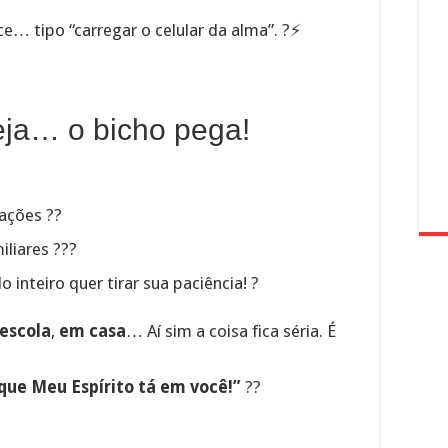
ece… tipo “carregar o celular da alma”. ?⚡
reja… o bicho pega!
tações ??
iliares ???
inteiro quer tirar sua paciência! ?
 escola
,
em casa
… Aí sim a coisa fica séria. É
 que Meu Espírito tá em você!”
?️?