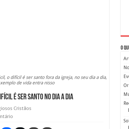
O qu
Ar
No
Ev
il, o difícil é ser santo fora da igreja, no seu dia a dia,
xemplo de vida entra nisso
Or
Mú
ifícil é ser santo no dia a dia
Re
giosos Cristãos
ntário
So