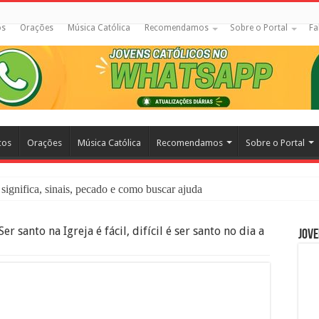
os
Orações
Música Católica
Recomendamos
Sobre o Portal
Fa
cos
Orações
Música Católica
Recomendamos
Sobre o Portal
significa, sinais, pecado e como buscar ajuda
liação: O Que É e Como Fazer uma Boa Confissão
Ser santo na Igreja é fácil, difícil é ser santo no dia a
Jove
 – Seu Reino Não Terá Fim: O Documentário Que Vai Tocar os Católi
 Bíblia e a Igreja Católica Ensinam Sobre Eles?
o Deve Ajudar Segundo a Bíblia