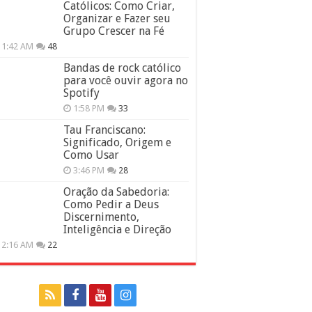
Católicos: Como Criar,
Organizar e Fazer seu
Grupo Crescer na Fé
11:42 AM
48
Bandas de rock católico
para você ouvir agora no
Spotify
1:58 PM
33
Tau Franciscano:
Significado, Origem e
Como Usar
3:46 PM
28
Oração da Sabedoria:
Como Pedir a Deus
Discernimento,
Inteligência e Direção
12:16 AM
22