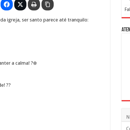
Fa
a igreja, ser santo parece até tranquilo:
Aten
nter a calma! ?❄️
e! ??
N
C