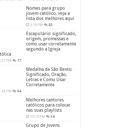
Nomes para grupo
jovem católico, veja a
lista dos melhores aqui
2:18 PM
83
Escapulário: significado,
origem, promessas e
como usar corretamente
segundo a Igreja
tólica
2:21 PM
77
Medalha de São Bento:
Significado, Oração,
Letras e Como Usar
Corretamente
1:28 PM
64
Melhores cantores
católicos para colocar
nas suas playlists
10:19 PM
54
Grupo de Jovens