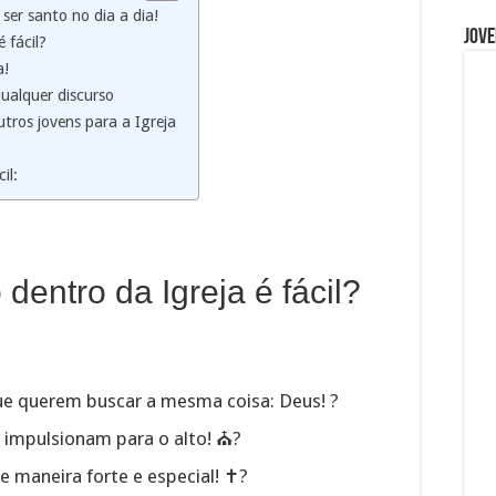
é ser santo no dia a dia!
Jove
 fácil?
a!
ualquer discurso
utros jovens para a Igreja
il:
dentro da Igreja é fácil?
ue querem buscar a mesma coisa: Deus! ?
te impulsionam para o alto! ⛪?
 maneira forte e especial! ✝️?