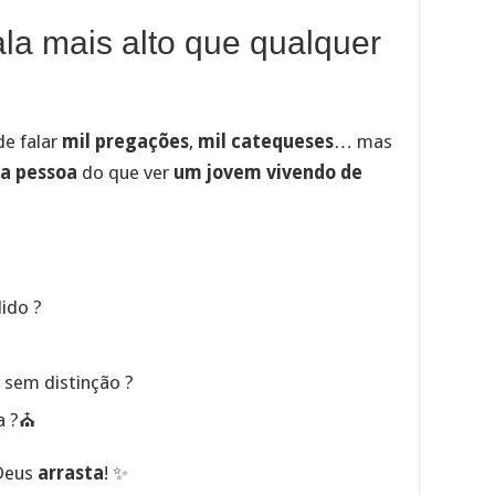
la mais alto que qualquer
de falar
mil pregações
,
mil catequeses
… mas
ma pessoa
do que ver
um jovem vivendo de
ido ?
 sem distinção ?
ha ?⛪
 Deus
arrasta
! ✨