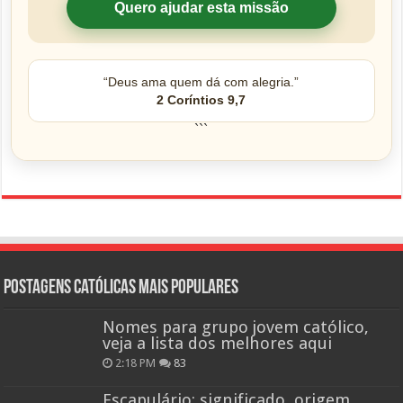
Quero ajudar esta missão
“Deus ama quem dá com alegria.”
2 Coríntios 9,7
```
Postagens católicas mais Populares
Nomes para grupo jovem católico,
veja a lista dos melhores aqui
2:18 PM
83
Escapulário: significado, origem,