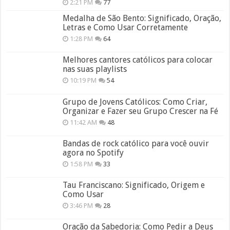
2:21 PM
77
Medalha de São Bento: Significado, Oração,
Letras e Como Usar Corretamente
1:28 PM
64
Melhores cantores católicos para colocar
nas suas playlists
10:19 PM
54
Grupo de Jovens Católicos: Como Criar,
Organizar e Fazer seu Grupo Crescer na Fé
11:42 AM
48
Bandas de rock católico para você ouvir
agora no Spotify
1:58 PM
33
Tau Franciscano: Significado, Origem e
Como Usar
3:46 PM
28
Oração da Sabedoria: Como Pedir a Deus