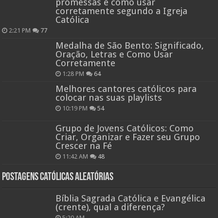
promessas e como usar
corretamente segundo a Igreja
Católica
2:21 PM
77
Medalha de São Bento: Significado,
Oração, Letras e Como Usar
Corretamente
1:28 PM
64
Melhores cantores católicos para
colocar nas suas playlists
10:19 PM
54
Grupo de Jovens Católicos: Como
Criar, Organizar e Fazer seu Grupo
Crescer na Fé
11:42 AM
48
Postagens católicas aleatórias
Bíblia Sagrada Católica e Evangélica
(crente), qual a diferença?
5:20 AM