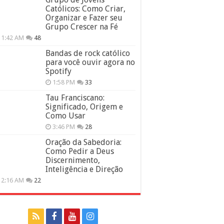
Católicos: Como Criar,
Organizar e Fazer seu
Grupo Crescer na Fé
11:42 AM
48
Bandas de rock católico
para você ouvir agora no
Spotify
1:58 PM
33
Tau Franciscano:
Significado, Origem e
Como Usar
3:46 PM
28
Oração da Sabedoria:
Como Pedir a Deus
Discernimento,
Inteligência e Direção
12:16 AM
22