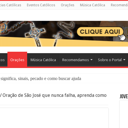
cias Católicas
Eventos Católicos
Orações
Música Católica
Recomend
cos
Orações
Música Católica
Recomendamos
Sobre o Portal
significa, sinais, pecado e como buscar ajuda
liação: O Que É e Como Fazer uma Boa Confissão
/
Oração de São José que nunca falha, aprenda como
Jove
 – Seu Reino Não Terá Fim: O Documentário Que Vai Tocar os Católi
 Bíblia e a Igreja Católica Ensinam Sobre Eles?
o Deve Ajudar Segundo a Bíblia