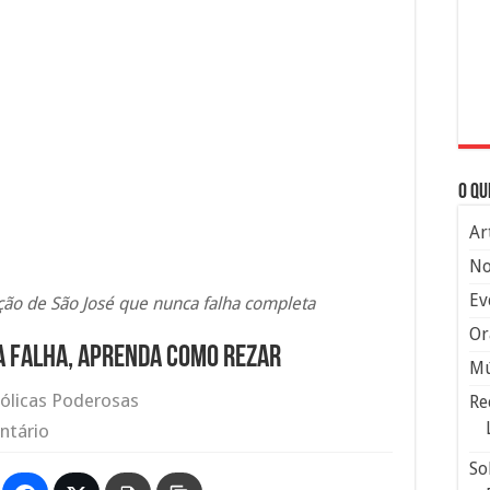
O qu
Ar
No
Ev
ão de São José que nunca falha completa
Or
a falha, aprenda como rezar
Mú
ólicas Poderosas
Re
ntário
So