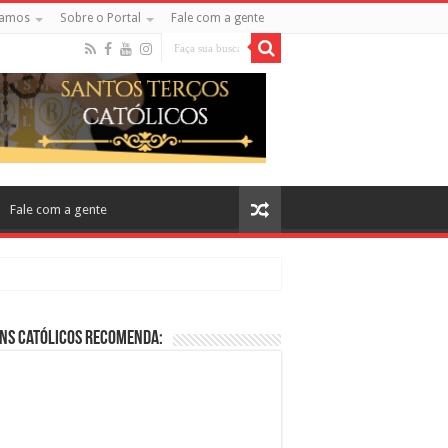
amos
Sobre o Portal
Fale com a gente
Fale com a gente
ns Católicos Recomenda:
cos no Cinema