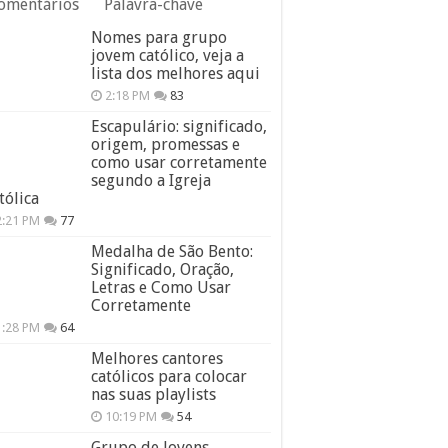
omentários
Palavra-chave
Nomes para grupo
jovem católico, veja a
lista dos melhores aqui
2:18 PM
83
Escapulário: significado,
origem, promessas e
como usar corretamente
segundo a Igreja
tólica
2:21 PM
77
Medalha de São Bento:
Significado, Oração,
Letras e Como Usar
Corretamente
1:28 PM
64
Melhores cantores
católicos para colocar
nas suas playlists
10:19 PM
54
Grupo de Jovens