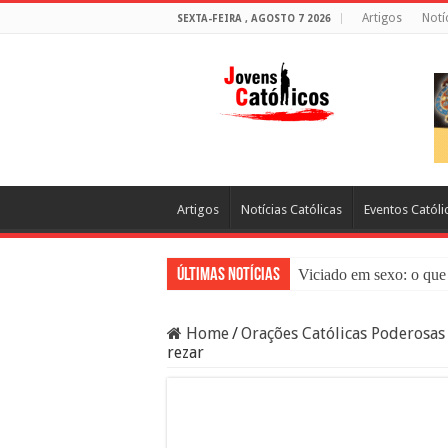
Artigos
Notí
SEXTA-FEIRA , AGOSTO 7 2026
Artigos
Notícias Católicas
Eventos Católi
Últimas Notícias
Viciado em sexo: o que 
Sacramento da Reconci
Home
/
Orações Católicas Poderosas
Filme Sagrado Coração
rezar
Falsos Amigos: O Que a
8 Pessoas Que Você Nã