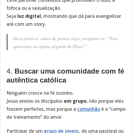
Evite partilhar conteúdos que promovam o ódio, a
fofoca ou a sexualização.
Seja
luz digital
, mostrando que dá para evangelizar
até com um story.
Dica prática: antes de postar algo, pergunte-se:
“Isso
aproxima ou afasta alguém de Deus?”
4.
Buscar uma comunidade com fé
autêntica católica
Ninguém cresce na fé sozinho.
Jesus enviou os discípulos
em grupo
, não porque eles
fossem perfeitos, mas porque a
comunhão
é o “campo
de treinamento” do amor.
Participar de um
grupo de jovens
, de uma pastoral ou