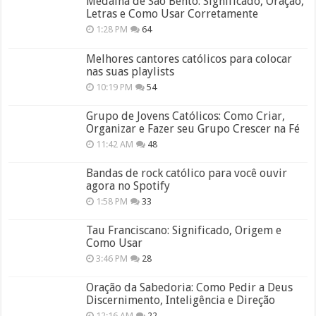
Medalha de São Bento: Significado, Oração,
Letras e Como Usar Corretamente
1:28 PM
64
Melhores cantores católicos para colocar
nas suas playlists
10:19 PM
54
Grupo de Jovens Católicos: Como Criar,
Organizar e Fazer seu Grupo Crescer na Fé
11:42 AM
48
Bandas de rock católico para você ouvir
agora no Spotify
1:58 PM
33
Tau Franciscano: Significado, Origem e
Como Usar
3:46 PM
28
Oração da Sabedoria: Como Pedir a Deus
Discernimento, Inteligência e Direção
12:16 AM
22