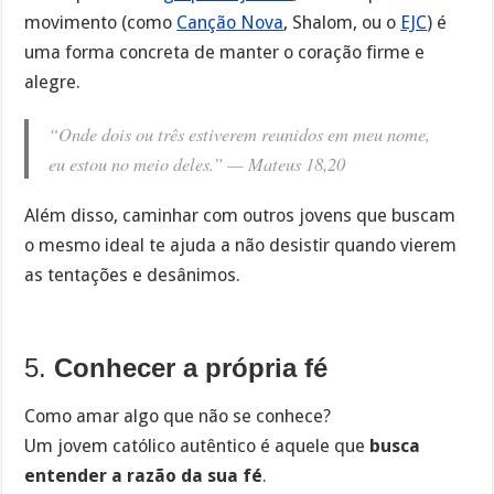
movimento (como
Canção Nova
, Shalom, ou o
EJC
) é
uma forma concreta de manter o coração firme e
alegre.
“Onde dois ou três estiverem reunidos em meu nome,
eu estou no meio deles.” —
Mateus 18,20
Além disso, caminhar com outros jovens que buscam
o mesmo ideal te ajuda a não desistir quando vierem
as tentações e desânimos.
5.
Conhecer a própria fé
Como amar algo que não se conhece?
Um jovem católico autêntico é aquele que
busca
entender a razão da sua fé
.