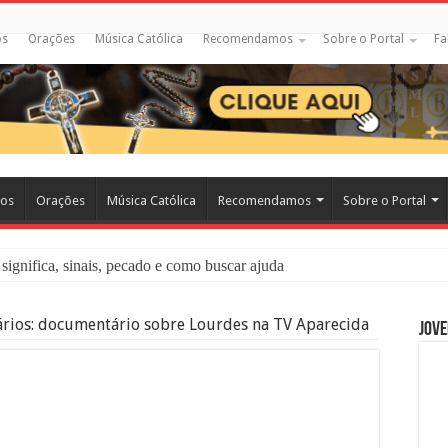
os
Orações
Música Católica
Recomendamos
Sobre o Portal
Fa
cos
Orações
Música Católica
Recomendamos
Sobre o Portal
significa, sinais, pecado e como buscar ajuda
liação: O Que É e Como Fazer uma Boa Confissão
ários: documentário sobre Lourdes na TV Aparecida
Jove
 – Seu Reino Não Terá Fim: O Documentário Que Vai Tocar os Católi
 Bíblia e a Igreja Católica Ensinam Sobre Eles?
o Deve Ajudar Segundo a Bíblia