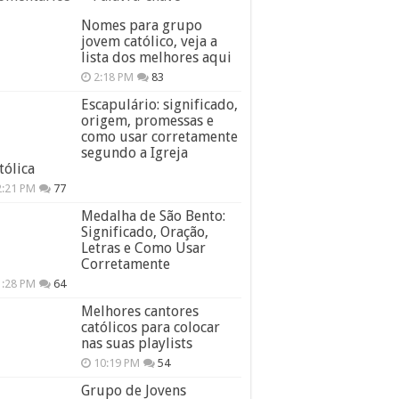
Nomes para grupo
jovem católico, veja a
lista dos melhores aqui
2:18 PM
83
Escapulário: significado,
origem, promessas e
como usar corretamente
segundo a Igreja
tólica
2:21 PM
77
Medalha de São Bento:
Significado, Oração,
Letras e Como Usar
Corretamente
1:28 PM
64
Melhores cantores
católicos para colocar
nas suas playlists
10:19 PM
54
Grupo de Jovens