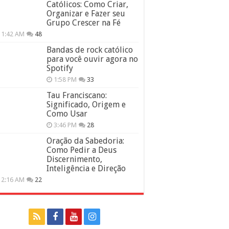
Católicos: Como Criar,
Organizar e Fazer seu
Grupo Crescer na Fé
11:42 AM
48
Bandas de rock católico
para você ouvir agora no
Spotify
1:58 PM
33
Tau Franciscano:
Significado, Origem e
Como Usar
3:46 PM
28
Oração da Sabedoria:
Como Pedir a Deus
Discernimento,
Inteligência e Direção
12:16 AM
22