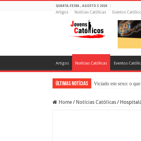
QUARTA-FEIRA , AGOSTO 5 2026
Artigos
Notícias Católicas
Eventos Católic
Artigos
Notícias Católicas
Eventos Católi
Últimas Notícias
Viciado em sexo: o que 
Sacramento da Reconci
Home
/
Notícias Católicas
/
Hospital
Filme Sagrado Coração
Falsos Amigos: O Que a
8 Pessoas Que Você Nã