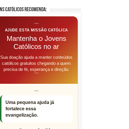
ns Católicos Recomenda:
```
AJUDE ESTA MISSÃO CATÓLICA
Mantenha o Jovens
Católicos no ar
Sua doação ajuda a manter conteúdos
católicos gratuitos chegando a quem
precisa de fé, esperança e direção.
```
```
Uma pequena ajuda já
fortalece essa
evangelização.