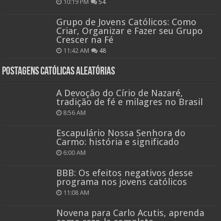
10:19 PM
54
Grupo de Jovens Católicos: Como
Criar, Organizar e Fazer seu Grupo
Crescer na Fé
11:42 AM
48
Postagens católicas aleatórias
A Devoção do Círio de Nazaré,
tradição de fé e milagres no Brasil
8:56 AM
Escapulário Nossa Senhora do
Carmo: história e significado
6:00 AM
BBB: Os efeitos negativos desse
programa nos jovens católicos
11:08 AM
Novena para Carlo Acutis, aprenda