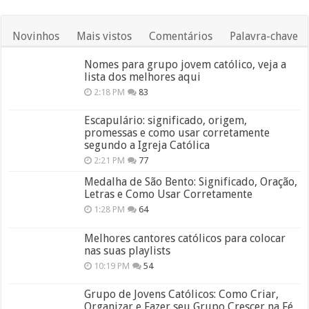
Novinhos
Mais vistos
Comentários
Palavra-chave
Nomes para grupo jovem católico, veja a
lista dos melhores aqui
2:18 PM
83
Escapulário: significado, origem,
promessas e como usar corretamente
segundo a Igreja Católica
2:21 PM
77
Medalha de São Bento: Significado, Oração,
Letras e Como Usar Corretamente
1:28 PM
64
Melhores cantores católicos para colocar
nas suas playlists
10:19 PM
54
Grupo de Jovens Católicos: Como Criar,
Organizar e Fazer seu Grupo Crescer na Fé