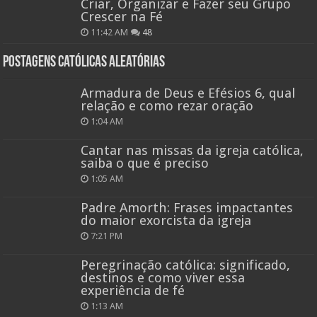
Criar, Organizar e Fazer seu Grupo
Crescer na Fé
11:42 AM
48
Postagens católicas aleatórias
Armadura de Deus e Efésios 6, qual
relação e como rezar oração
1:04 AM
Cantar nas missas da igreja católica,
saiba o que é preciso
1:05 AM
Padre Amorth: Frases impactantes
do maior exorcista da igreja
7:21 PM
Peregrinação católica: significado,
destinos e como viver essa
experiência de fé
1:13 AM