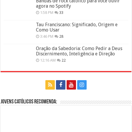
Bandas de rock católico para você ouvir
agora no Spotify
1:58 PM
33
Tau Franciscano: Significado, Origem e
Como Usar
3:46 PM
28
Oração da Sabedoria: Como Pedir a Deus
Discernimento, Inteligência e Direção
12:16 AM
22
Jovens Católicos Recomenda: