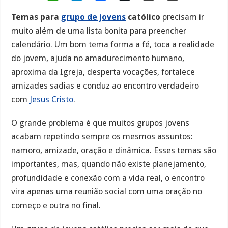
Grupo
de
Temas para
grupo de jovens
católico
precisam ir
Jovens
muito além de uma lista bonita para preencher
Católico:
calendário. Um bom tema forma a fé, toca a realidade
75
do jovem, ajuda no amadurecimento humano,
Ideias
aproxima da Igreja, desperta vocações, fortalece
para
amizades sadias e conduz ao encontro verdadeiro
Reuniões,
com
Jesus Cristo
.
Encontros
O grande problema é que muitos grupos jovens
e
acabam repetindo sempre os mesmos assuntos:
Formações
namoro, amizade, oração e dinâmica. Esses temas são
importantes, mas, quando não existe planejamento,
profundidade e conexão com a vida real, o encontro
vira apenas uma reunião social com uma oração no
começo e outra no final.