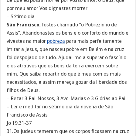
de que eu possa morrer por Vosso amor, ó Deus, que
por meu amor Vos dignastes morrer.
– Sétimo dia
São Francisco
, fostes chamado “o Pobrezinho de
Assis”. Abandonastes os bens e o conforto do mundo e
vivestes na maior
pobreza
para mais perfeitamente
imitar a Jesus, que nasceu pobre em Belém e na cruz
foi despojado de tudo. Ajudai-me a superar o fascínio
e os atrativos que os bens da terra exercem sobre
mim. Que saiba repartir do que é meu com os mais
necessitados, e assim mereça gozar da liberdade dos
filhos de Deus.
– Rezar 3 Pai-Nossos, 3 Ave-Marias e 3 Glórias ao Pai.
– Ler e meditar no sétimo dia da novena de São
Francisco de Assis
Jo 19,31-37
31.Os judeus temeram que os corpos ficassem na cruz