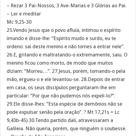
– Rezar 3 Pai-Nossos, 3 Ave-Marias e 3 Glórias ao Pai.
– Ler e meditar
Mc 9,25-30
25.Vendo Jesus que o povo afluía, intimou o espírito
imundo e disse-lhe: “Espírito mudo e surdo, eu te
ordeno: sai deste menino e não tornes a entrar nele”.
26.E, gritando e maltratando-o extremamente, saiu. O
menino ficou como morto, de modo que muitos
diziam: “Morreu…”. 27.Jesus, porém, tomando-o pela
mão, ergueu-o e ele levantou-se. 28.Depois de entrar
em casa, os seus discípulos perguntaram-lhe em
particular: “Por que não pudemos nós expeli-lo?”.
29.Ele disse-lhes: “Esta espécie de demônios não se
pode expulsar senão pela oração”. ? Mt 17,21s = Lc
9,43b-45) 30.Tendo partido dali, atravessaram a
Galileia. Não queria, porém, que ninguém o soubesse.