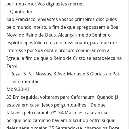
por meu amor Vos dignastes morrer.
– Quinto dia
São Francisco, enviastes vossos primeiros discípulos
pelo mundo inteiro, a fim de que apregoassem a Boa
Nova do Reino de Deus. Alcançai-me do Senhor o
espírito apostólico e o zelo missionário, para que me
interesse por Sua obra e procure colaborar com a
Igreja, a fim de que o Reino de Cristo se estabeleça na
Terra.
– Rezar 3 Pai-Nossos, 3 Ave-Marias e 3 Glórias ao Pai.
– Ler e meditar
Mc 9,33-41
33.Em seguida, voltaram para Cafarnaum. Quando já
estava em casa, Jesus perguntou-lhes: “De que
faláveis pelo caminho?”. 34.Mas eles calaram-se,
porque pelo caminho haviam discutido entre si qual
deles seria o maior. 35.Sentando-se, chamou os Doze