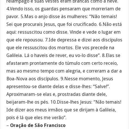
relâmpago e suas vestes eram brancas como a neve.
4.Vendo isso, os guardas pensaram que morreriam de
pavor. 5.Mas o anjo disse às mulheres: “Não temais!
Sei que procurais Jesus, que foi crucificado. 6.Não está
aqui: ressuscitou como disse. Vinde e vede o lugar em
que ele repousou. 7.Ide depressa e dizei aos discípulos
que ele ressuscitou dos mortos. Ele vos precede na
Galileia. Lá o haveis de rever, eu vo-lo disse”. 8.Elas se
afastaram prontamente do túmulo com certo receio,
mas ao mesmo tempo com alegria, e correram a dar a
Boa-Nova aos discípulos. 9.Nesse momento, Jesus
apresentou-se diante delas e disse-lhes: “Salve!”.
Aproximaram-se elas e, prostradas diante dele,
beijaram-lhe os pés. 10.Disse-lhes Jesus: “Não temais!
Ide dizer aos meus irmãos que se dirijam à Galileia,
pois é lá que eles me verão”.
–
Oração de São Francisco