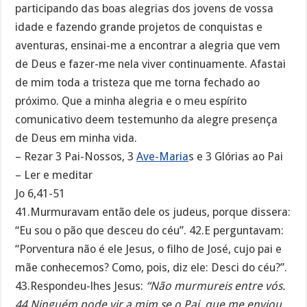
participando das boas alegrias dos jovens de vossa
idade e fazendo grande projetos de conquistas e
aventuras, ensinai-me a encontrar a alegria que vem
de Deus e fazer-me nela viver continuamente. Afastai
de mim toda a tristeza que me torna fechado ao
próximo. Que a minha alegria e o meu espírito
comunicativo deem testemunho da alegre presença
de Deus em minha vida.
– Rezar 3 Pai-Nossos, 3
Ave-Maria
s e 3 Glórias ao Pai
– Ler e meditar
Jo 6,41-51
41.Murmuravam então dele os judeus, porque dissera:
“Eu sou o pão que desceu do céu”. 42.E perguntavam:
“Porventura não é ele Jesus, o filho de José, cujo pai e
mãe conhecemos? Como, pois, diz ele: Desci do céu?”.
43.Respondeu-lhes Jesus:
“Não murmureis entre vós.
44.Ninguém pode vir a mim se o Pai, que me enviou,