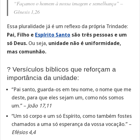
“Façamos o homem à nossa imagem e semelhança” –
Gênesis 1,26
Essa pluralidade já é um reflexo da própria Trindade:
Pai, Filho e
Espírito Santo
são três pessoas e um
só Deus.
Ou seja,
unidade não é uniformidade,
mas comunhão.
? Versículos bíblicos que reforçam a
importância da unidade:
“Pai santo, guarda-os em teu nome, o nome que me
deste, para que eles sejam um, como nós somos
um.” –
João 17,11
“Um só corpo e um só Espírito, como também fostes
chamados a uma só esperança da vossa vocação.” –
Efésios 4,4