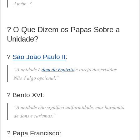
Amém. ?
? O Que Dizem os Papas Sobre a
Unidade?
?️
São João Paulo II
:
“A unidade é
dom do Espírito
e tarefa dos cristãos.
Não é algo opcional.”
?️ Bento XVI:
“A unidade não significa uniformidade, mas harmonia
de dons e carismas.”
?️ Papa Francisco: