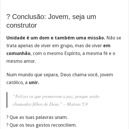
? Conclusão: Jovem, seja um
construtor
Unidade é um dom e também uma missão.
Não se
trata apenas de viver em grupo, mas de viver
em
comunhão
, com o mesmo Espírito, a mesma fé e o
mesmo amor.
Num mundo que separa, Deus chama você, jovem
católico, a
unir.
“Felizes os que promovem a paz, porque serão
chamados filhos de Deus.” –
Mateus 5,9
? Que as tuas palavras unam.
? Que os teus gestos reconciliem.