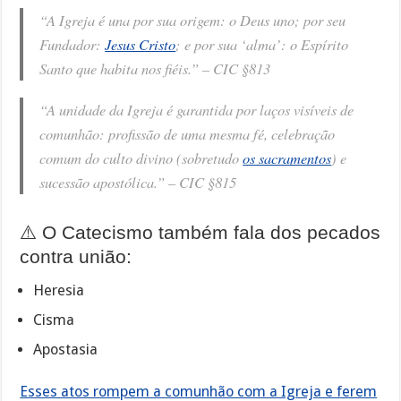
“A Igreja é una por sua origem: o Deus uno; por seu
Fundador:
Jesus Cristo
; e por sua ‘alma’: o Espírito
Santo que habita nos fiéis.” –
CIC §813
“A unidade da Igreja é garantida por laços visíveis de
comunhão: profissão de uma mesma fé, celebração
comum do culto divino (sobretudo
os sacramentos
) e
sucessão apostólica.” –
CIC §815
⚠️ O Catecismo também fala dos pecados
contra união:
Heresia
Cisma
Apostasia
Esses atos rompem a comunhão com a Igreja e ferem