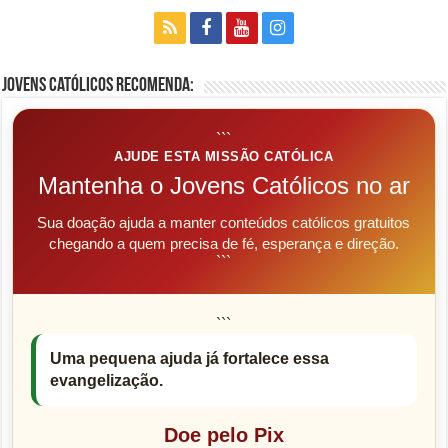
Jovens Católicos Recomenda:
```
AJUDE ESTA MISSÃO CATÓLICA
Mantenha o Jovens Católicos no ar
Sua doação ajuda a manter conteúdos católicos gratuitos
chegando a quem precisa de fé, esperança e direção.
```
```
Uma pequena ajuda já fortalece essa
evangelização.
Doe pelo Pix