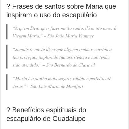
? Frases de santos sobre Maria que
inspiram o uso do escapulário
“A quem Deus quer fazer muito santo, dá muito amor à
Virgem Maria.” –
São João Maria Vianney
“Jamais se ouviu dizer que alguém tenha recorrido à
tua proteção, implorado tua assistência e não tenha
sido atendido.” –
São Bernardo de Claraval
“Maria é o atalho mais seguro, rápido e perfeito até
Jesus.” –
São Luís Maria de Montfort
? Benefícios espirituais do
escapulário de Guadalupe