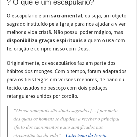
? O que é um escapulário?
O escapulário é um
sacramental
, ou seja, um objeto
sagrado instituído pela Igreja para nos ajudar a viver
melhor a vida cristã. Não possui poder mágico, mas
disponibiliza graças espirituais
a quem o usa com
fé, oração e compromisso com Deus.
Originalmente, os escapulários faziam parte dos
hábitos dos monges. Com o tempo, foram adaptados
para os fiéis leigos em versões menores, de pano ou
tecido, usados no pescoço com dois pedaços
retangulares unidos por cordão.
“Os sacramentais são sinais sagrados […] por meio
dos quais os homens se dispõem a receber o principal
efeito dos sacramentos e são santificados nas
circunstâncias da vida” –
Catecismo da Igreja