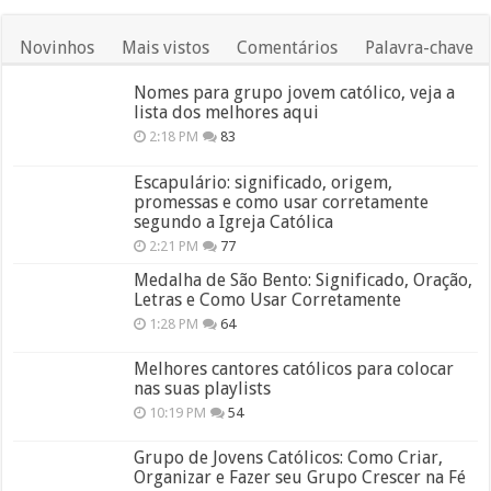
Novinhos
Mais vistos
Comentários
Palavra-chave
Nomes para grupo jovem católico, veja a
lista dos melhores aqui
2:18 PM
83
Escapulário: significado, origem,
promessas e como usar corretamente
segundo a Igreja Católica
2:21 PM
77
Medalha de São Bento: Significado, Oração,
Letras e Como Usar Corretamente
1:28 PM
64
Melhores cantores católicos para colocar
nas suas playlists
10:19 PM
54
Grupo de Jovens Católicos: Como Criar,
Organizar e Fazer seu Grupo Crescer na Fé