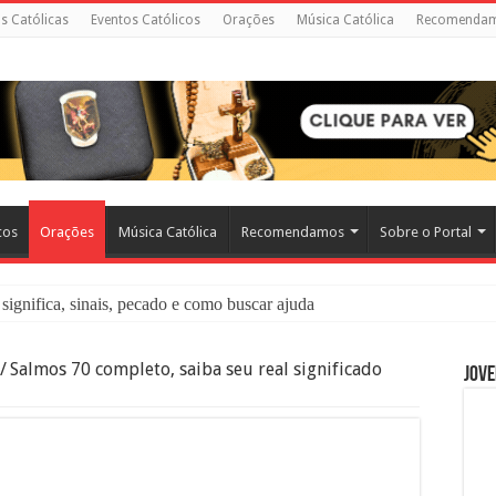
as Católicas
Eventos Católicos
Orações
Música Católica
Recomenda
cos
Orações
Música Católica
Recomendamos
Sobre o Portal
significa, sinais, pecado e como buscar ajuda
liação: O Que É e Como Fazer uma Boa Confissão
/
Salmos 70 completo, saiba seu real significado
Jove
 – Seu Reino Não Terá Fim: O Documentário Que Vai Tocar os Católi
 Bíblia e a Igreja Católica Ensinam Sobre Eles?
o Deve Ajudar Segundo a Bíblia