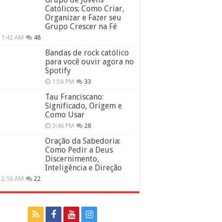
Católicos: Como Criar,
Organizar e Fazer seu
Grupo Crescer na Fé
11:42 AM
48
Bandas de rock católico
para você ouvir agora no
Spotify
1:58 PM
33
Tau Franciscano:
Significado, Origem e
Como Usar
3:46 PM
28
Oração da Sabedoria:
Como Pedir a Deus
Discernimento,
Inteligência e Direção
12:16 AM
22