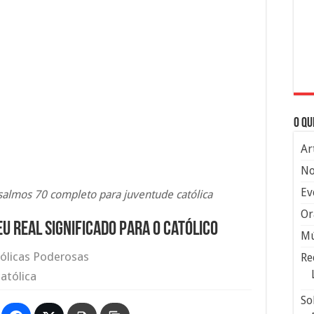
O qu
Ar
No
Ev
 salmos 70 completo para juventude católica
Or
u real significado para o católico
Mú
ólicas Poderosas
Re
atólica
So