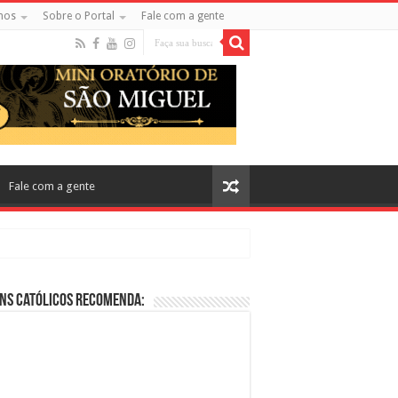
mos
Sobre o Portal
Fale com a gente
Fale com a gente
ns Católicos Recomenda:
cos no Cinema