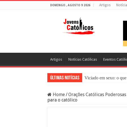
Artigos
Notíci
DOMINGO , AGOSTO 9 2026
Artigos
Notícias Católicas
Eventos Católi
Últimas Notícias
Viciado em sexo: o que 
Sacramento da Reconci
Home
/
Orações Católicas Poderosas
Filme Sagrado Coração
para o católico
Falsos Amigos: O Que a
8 Pessoas Que Você Nã