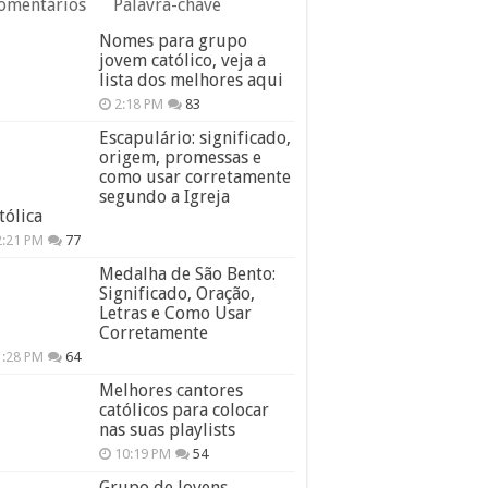
omentários
Palavra-chave
Nomes para grupo
jovem católico, veja a
lista dos melhores aqui
2:18 PM
83
Escapulário: significado,
origem, promessas e
como usar corretamente
segundo a Igreja
tólica
2:21 PM
77
Medalha de São Bento:
Significado, Oração,
Letras e Como Usar
Corretamente
1:28 PM
64
Melhores cantores
católicos para colocar
nas suas playlists
10:19 PM
54
Grupo de Jovens