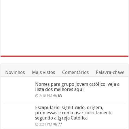
Novinhos
Mais vistos
Comentários
Palavra-chave
Nomes para grupo jovem católico, veja a
lista dos melhores aqui
2:18 PM
83
Escapulário: significado, origem,
promessas e como usar corretamente
segundo a Igreja Católica
2:21 PM
77