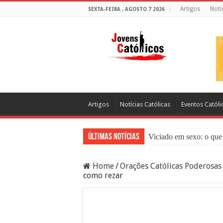
Artigos
Notí
SEXTA-FEIRA , AGOSTO 7 2026
Artigos
Notícias Católicas
Eventos Católi
Últimas Notícias
Viciado em sexo: o que 
Sacramento da Reconci
Home
/
Orações Católicas Poderosas
Filme Sagrado Coração
como rezar
Falsos Amigos: O Que a
8 Pessoas Que Você Nã