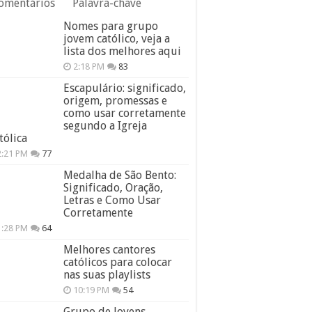
omentários
Palavra-chave
Nomes para grupo
jovem católico, veja a
lista dos melhores aqui
2:18 PM
83
Escapulário: significado,
origem, promessas e
como usar corretamente
segundo a Igreja
tólica
2:21 PM
77
Medalha de São Bento:
Significado, Oração,
Letras e Como Usar
Corretamente
1:28 PM
64
Melhores cantores
católicos para colocar
nas suas playlists
10:19 PM
54
Grupo de Jovens