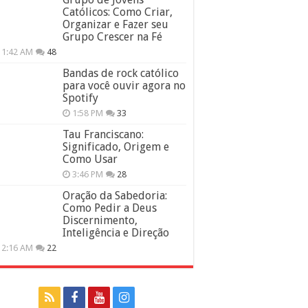
Católicos: Como Criar,
Organizar e Fazer seu
Grupo Crescer na Fé
11:42 AM
48
Bandas de rock católico
para você ouvir agora no
Spotify
1:58 PM
33
Tau Franciscano:
Significado, Origem e
Como Usar
3:46 PM
28
Oração da Sabedoria:
Como Pedir a Deus
Discernimento,
Inteligência e Direção
12:16 AM
22