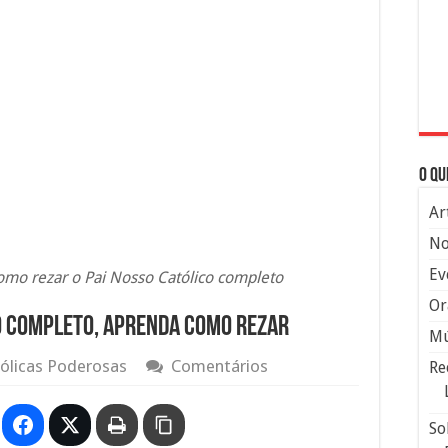
O qu
Ar
No
Ev
omo rezar o Pai Nosso Católico completo
Or
o completo, aprenda como rezar
Mú
ólicas Poderosas
Comentários
Re
So