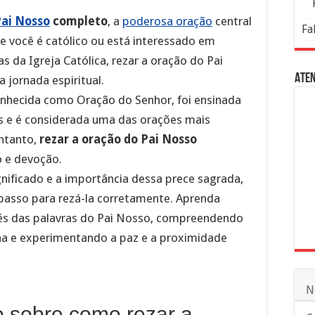
Pai Nosso
completo
, a
poderosa oração
central
Fa
Se você é católico ou está interessado em
s da Igreja Católica, rezar a oração do Pai
Aten
 jornada espiritual.
nhecida como Oração do Senhor, foi ensinada
s e é considerada uma das orações mais
entanto,
rezar a oração do Pai Nosso
 e devoção.
gnificado e a importância dessa prece sagrada,
passo para rezá-la corretamente. Aprenda
és das palavras do Pai Nosso, compreendendo
nha e experimentando a paz e a proximidade
N
 sobre como rezar a