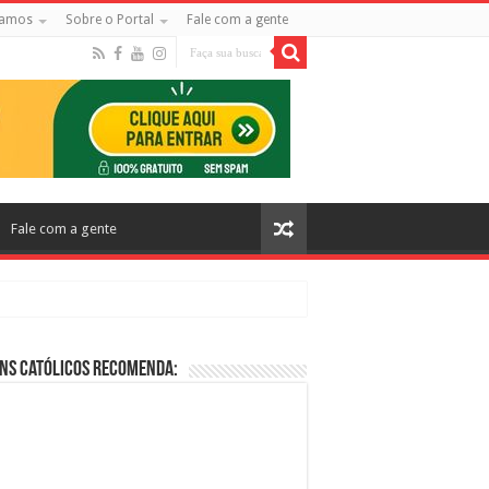
amos
Sobre o Portal
Fale com a gente
Fale com a gente
ns Católicos Recomenda:
cos no Cinema