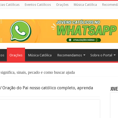
cias Católicas
Eventos Católicos
Orações
Música Católica
Recomend
cos
Orações
Música Católica
Recomendamos
Sobre o Portal
significa, sinais, pecado e como buscar ajuda
liação: O Que É e Como Fazer uma Boa Confissão
/
Oração do Pai nosso católico completo, aprenda
Jove
 – Seu Reino Não Terá Fim: O Documentário Que Vai Tocar os Católi
 Bíblia e a Igreja Católica Ensinam Sobre Eles?
o Deve Ajudar Segundo a Bíblia