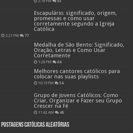
2:18 PM
83
Escapulário: significado, origem,
promessas e como usar
corretamente segundo a Igreja
Católica
2:21 PM
77
Medalha de São Bento: Significado,
Oração, Letras e Como Usar
Corretamente
1:28 PM
64
Melhores cantores católicos para
colocar nas suas playlists
10:19 PM
54
Grupo de Jovens Católicos: Como
Criar, Organizar e Fazer seu Grupo
Crescer na Fé
11:42 AM
48
Postagens católicas aleatórias