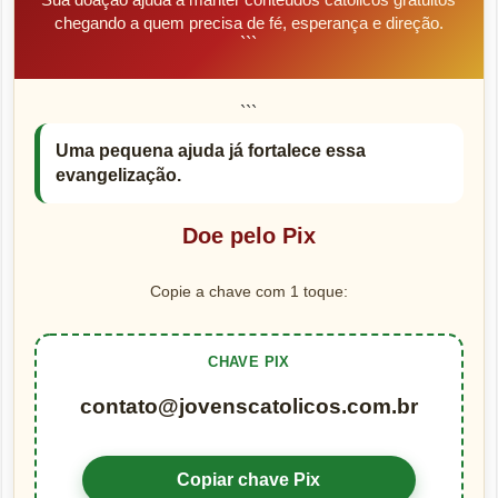
chegando a quem precisa de fé, esperança e direção.
```
```
Uma pequena ajuda já fortalece essa
evangelização.
Doe pelo Pix
Copie a chave com 1 toque:
CHAVE PIX
contato@jovenscatolicos.com.br
Copiar chave Pix