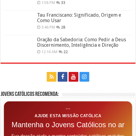
1:58 PM
33
Tau Franciscano: Significado, Origem e
Como Usar
3:46 PM
28
Oração da Sabedoria: Como Pedir a Deus
Discernimento, Inteligência e Direção
12:16 AM
22
Jovens Católicos Recomenda:
```
AJUDE ESTA MISSÃO CATÓLICA
Mantenha o Jovens Católicos no ar
Sua doação ajuda a manter conteúdos católicos gratuitos