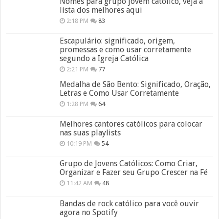
Nomes para grupo jovem católico, veja a
lista dos melhores aqui
2:18 PM
83
Escapulário: significado, origem,
promessas e como usar corretamente
segundo a Igreja Católica
2:21 PM
77
Medalha de São Bento: Significado, Oração,
Letras e Como Usar Corretamente
1:28 PM
64
Melhores cantores católicos para colocar
nas suas playlists
10:19 PM
54
Grupo de Jovens Católicos: Como Criar,
Organizar e Fazer seu Grupo Crescer na Fé
11:42 AM
48
Bandas de rock católico para você ouvir
agora no Spotify