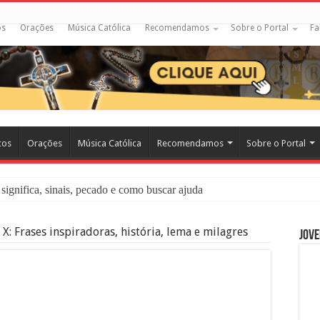
os
Orações
Música Católica
Recomendamos
Sobre o Portal
Fa
cos
Orações
Música Católica
Recomendamos
Sobre o Portal
significa, sinais, pecado e como buscar ajuda
liação: O Que É e Como Fazer uma Boa Confissão
 X: Frases inspiradoras, história, lema e milagres
Jove
 – Seu Reino Não Terá Fim: O Documentário Que Vai Tocar os Católi
 Bíblia e a Igreja Católica Ensinam Sobre Eles?
o Deve Ajudar Segundo a Bíblia