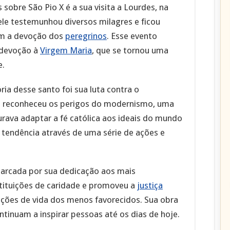
sobre São Pio X é a sua visita a Lourdes, na
 ele testemunhou diversos milagres e ficou
m a devoção dos
peregrinos
. Esse evento
a devoção à
Virgem Maria
, que se tornou uma
e.
a desse santo foi sua luta contra o
le reconheceu os perigos do modernismo, uma
ava adaptar a fé católica aos ideais do mundo
tendência através de uma série de ações e
rcada por sua dedicação aos mais
stituições de caridade e promoveu a
justiça
ições de vida dos menos favorecidos. Sua obra
tinuam a inspirar pessoas até os dias de hoje.