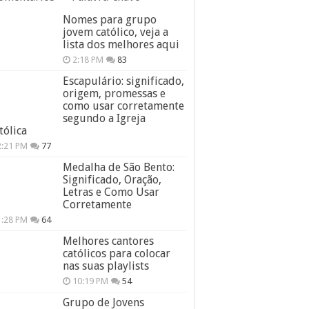
Nomes para grupo
jovem católico, veja a
lista dos melhores aqui
2:18 PM
83
Escapulário: significado,
origem, promessas e
como usar corretamente
segundo a Igreja
tólica
2:21 PM
77
Medalha de São Bento:
Significado, Oração,
Letras e Como Usar
Corretamente
1:28 PM
64
Melhores cantores
católicos para colocar
nas suas playlists
10:19 PM
54
Grupo de Jovens