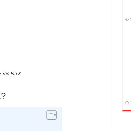
e São Pio X
X?