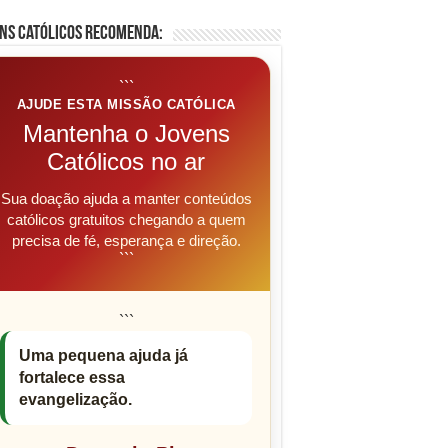
ns Católicos Recomenda:
```
AJUDE ESTA MISSÃO CATÓLICA
Mantenha o Jovens
Católicos no ar
Sua doação ajuda a manter conteúdos
católicos gratuitos chegando a quem
precisa de fé, esperança e direção.
```
```
Uma pequena ajuda já
fortalece essa
evangelização.