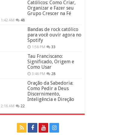
Católicos: Como Criar,
Organizar e Fazer seu
Grupo Crescer na Fé
11:42 AM
48
Bandas de rock católico
para você ouvir agora no
Spotify
1:58 PM
33
Tau Franciscano:
Significado, Origem e
Como Usar
3:46 PM
28
Oração da Sabedoria:
Como Pedir a Deus
Discernimento,
Inteligência e Direção
12:16 AM
22