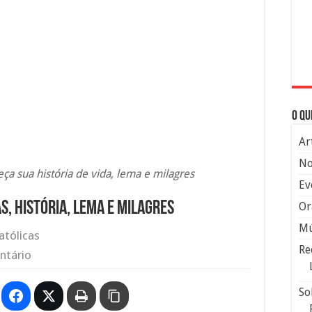
O qu
Ar
No
ça sua história de vida, lema e milagres
Ev
s, história, lema e milagres
Or
Mú
atólicas
Re
ntário
So