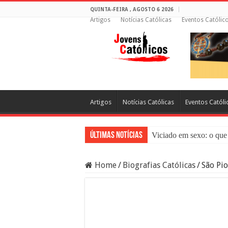
QUINTA-FEIRA , AGOSTO 6 2026
Artigos
Notícias Católicas
Eventos Católic
Artigos
Notícias Católicas
Eventos Católi
Últimas Notícias
Viciado em sexo: o que 
Sacramento da Reconci
Home
/
Biografias Católicas
/
São Pio
Filme Sagrado Coração
Falsos Amigos: O Que a
8 Pessoas Que Você Nã