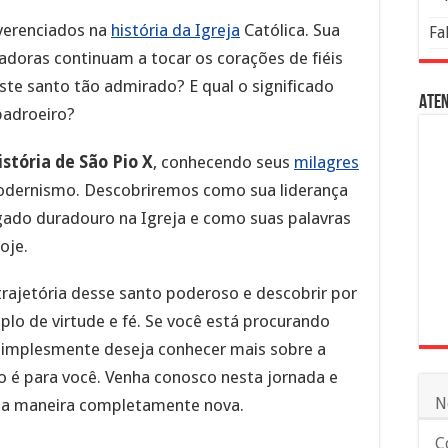
verenciados na
história da Igreja
Católica. Sua
Fa
radoras continuam a tocar os corações de fiéis
te santo tão admirado? E qual o significado
Aten
padroeiro?
istória de São Pio X
, conhecendo seus
milagres
odernismo. Descobriremos como sua liderança
ado duradouro na Igreja e como suas palavras
oje.
trajetória desse santo poderoso e descobrir por
o de virtude e fé. Se você está procurando
u simplesmente deseja conhecer mais sobre a
igo é para você. Venha conosco nesta jornada e
N
a maneira completamente nova.
C