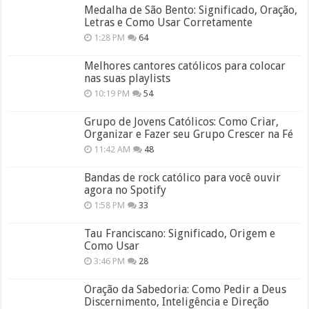
Medalha de São Bento: Significado, Oração,
Letras e Como Usar Corretamente
1:28 PM
64
Melhores cantores católicos para colocar
nas suas playlists
10:19 PM
54
Grupo de Jovens Católicos: Como Criar,
Organizar e Fazer seu Grupo Crescer na Fé
11:42 AM
48
Bandas de rock católico para você ouvir
agora no Spotify
1:58 PM
33
Tau Franciscano: Significado, Origem e
Como Usar
3:46 PM
28
Oração da Sabedoria: Como Pedir a Deus
Discernimento, Inteligência e Direção