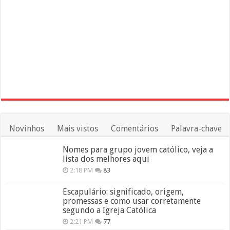
Novinhos
Mais vistos
Comentários
Palavra-chave
Nomes para grupo jovem católico, veja a
lista dos melhores aqui
2:18 PM
83
Escapulário: significado, origem,
promessas e como usar corretamente
segundo a Igreja Católica
2:21 PM
77