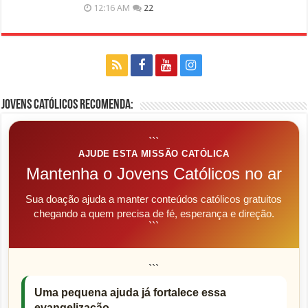
12:16 AM
22
Jovens Católicos Recomenda:
```
AJUDE ESTA MISSÃO CATÓLICA
Mantenha o Jovens Católicos no ar
Sua doação ajuda a manter conteúdos católicos gratuitos
chegando a quem precisa de fé, esperança e direção.
```
```
Uma pequena ajuda já fortalece essa
evangelização.