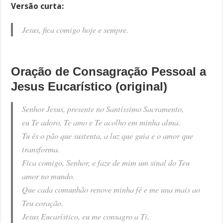
Versão curta:
Jesus, fica comigo hoje e sempre.
Oração de Consagração Pessoal a
Jesus Eucarístico (original)
Senhor Jesus, presente no Santíssimo Sacramento,
eu Te adoro, Te amo e Te acolho em minha alma.
Tu és o pão que sustenta, a luz que guia e o amor que
transforma.
Fica comigo, Senhor, e faze de mim um sinal do Teu
amor no mundo.
Que cada comunhão renove minha fé e me una mais ao
Teu coração.
Jesus Eucarístico, eu me consagro a Ti.