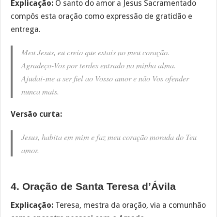
Explicação:
O santo do amor a Jesus Sacramentado
compôs esta oração como expressão de gratidão e
entrega.
Meu Jesus, eu creio que estais no meu coração.
Agradeço-Vos por terdes entrado na minha alma.
Ajudai-me a ser fiel ao Vosso amor e não Vos ofender
nunca mais.
Versão curta:
Jesus, habita em mim e faz meu coração morada do Teu
amor.
4. Oração de Santa Teresa d’Ávila
Explicação:
Teresa, mestra da oração, via a comunhão