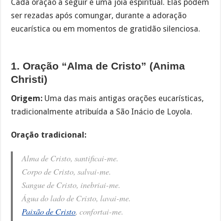
Cada oração a seguir é uma joia espiritual. Elas podem
ser rezadas após comungar, durante a adoração
eucarística ou em momentos de gratidão silenciosa.
1. Oração “Alma de Cristo” (Anima
Christi)
Origem:
Uma das mais antigas orações eucarísticas,
tradicionalmente atribuída a São Inácio de Loyola.
Oração tradicional:
Alma de Cristo, santificai-me.
Corpo de Cristo, salvai-me.
Sangue de Cristo, inebriai-me.
Água do lado de Cristo, lavai-me.
Paixão de Cristo
, confortai-me.