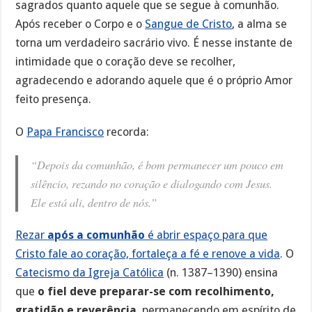
sagrados quanto aquele que se segue à comunhão.
Após receber o Corpo e o
Sangue de Cristo
, a alma se
torna um verdadeiro sacrário vivo. É nesse instante de
intimidade que o coração deve se recolher,
agradecendo e adorando aquele que é o próprio Amor
feito presença.
O
Papa Francisco
recorda:
“Depois da comunhão, é bom permanecer um pouco em
silêncio, rezando no coração e dialogando com Jesus.
Ele está ali, dentro de nós.”
Rezar
após a comunhão
é abrir espaço para que
Cristo fale ao coração, fortaleça a fé e renove a vida
. O
Catecismo da Igreja Católica
(n. 1387–1390) ensina
que
o fiel deve preparar-se com recolhimento,
gratidão e reverência
, permanecendo em espírito de