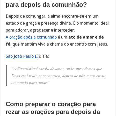
para depois da comunhão?
Depois de comungar, a alma encontra-se em um
estado de graça e presença divina. É o momento ideal
para adorar, agradecer e interceder.
A oração após a comunhão
é um
ato de amor e de
fé
, que mantém viva a chama do encontro com Jesus.
São João Paulo II
dizia:
“A Eucaristia é escola de amor, onde aprendemos que
Deus está realmente conosco, dentro de nós, e nos envia
ao mundo para amar.”
Como preparar o coração para
rezar as orações para depois da