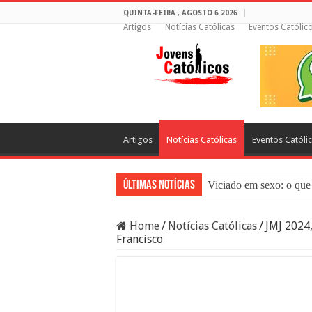
QUINTA-FEIRA , AGOSTO 6 2026
Artigos
Notícias Católicas
Eventos Católic
Artigos
Notícias Católicas
Eventos Católi
Últimas Notícias
Viciado em sexo: o que 
Sacramento da Reconci
Home
/
Notícias Católicas
/
JMJ 2024,
Filme Sagrado Coração
Francisco
Falsos Amigos: O Que a
8 Pessoas Que Você Nã