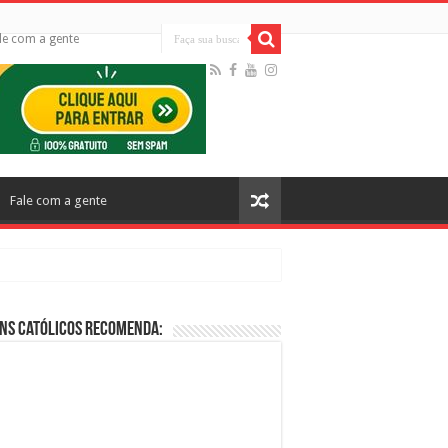
le com a gente
Fale com a gente
ns Católicos Recomenda:
cos no Cinema