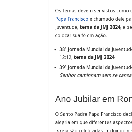
Os temas devem ser vistos como u
Papa Francisco
e chamado dele para
juventude,
tema da JMJ 2024
, e p
colocar sua fé em ação.
38ª Jornada Mundial da Juventud
12:12,
tema da JMJ 2024
.
39ª Jornada Mundial da Juventud
Senhor caminham sem se cansa
Ano Jubilar em Ro
O Santo Padre Papa Francisco dec
alegria em que diferentes aspectos
Igreja são celebradas. Incluindo n