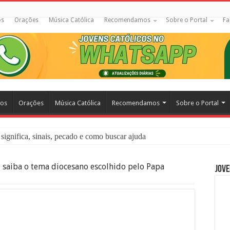
os
Orações
Música Católica
Recomendamos
Sobre o Portal
Fa
cos
Orações
Música Católica
Recomendamos
Sobre o Portal
significa, sinais, pecado e como buscar ajuda
liação: O Que É e Como Fazer uma Boa Confissão
 saiba o tema diocesano escolhido pelo Papa
Jove
 – Seu Reino Não Terá Fim: O Documentário Que Vai Tocar os Católi
 Bíblia e a Igreja Católica Ensinam Sobre Eles?
o Deve Ajudar Segundo a Bíblia