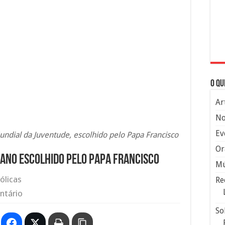
O qu
Ar
No
Ev
undial da Juventude, escolhido pelo Papa Francisco
Or
esano escolhido pelo Papa Francisco
Mú
ólicas
Re
ntário
So