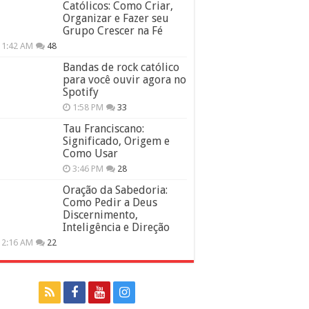
Católicos: Como Criar,
Organizar e Fazer seu
Grupo Crescer na Fé
11:42 AM
48
Bandas de rock católico
para você ouvir agora no
Spotify
1:58 PM
33
Tau Franciscano:
Significado, Origem e
Como Usar
3:46 PM
28
Oração da Sabedoria:
Como Pedir a Deus
Discernimento,
Inteligência e Direção
12:16 AM
22