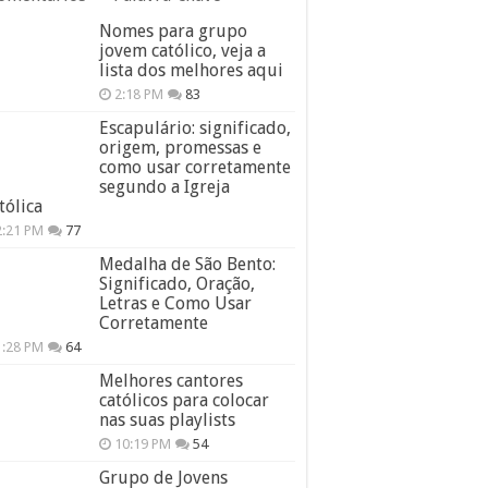
Nomes para grupo
jovem católico, veja a
lista dos melhores aqui
2:18 PM
83
Escapulário: significado,
origem, promessas e
como usar corretamente
segundo a Igreja
tólica
2:21 PM
77
Medalha de São Bento:
Significado, Oração,
Letras e Como Usar
Corretamente
1:28 PM
64
Melhores cantores
católicos para colocar
nas suas playlists
10:19 PM
54
Grupo de Jovens