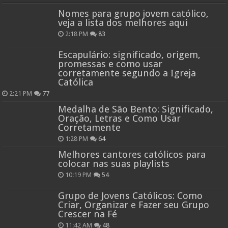
Nomes para grupo jovem católico,
veja a lista dos melhores aqui
2:18 PM
83
Escapulário: significado, origem,
promessas e como usar
corretamente segundo a Igreja
Católica
2:21 PM
77
Medalha de São Bento: Significado,
Oração, Letras e Como Usar
Corretamente
1:28 PM
64
Melhores cantores católicos para
colocar nas suas playlists
10:19 PM
54
Grupo de Jovens Católicos: Como
Criar, Organizar e Fazer seu Grupo
Crescer na Fé
11:42 AM
48