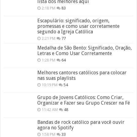
lista dos melhores aqui
2:18 PM
83
Escapulário: significado, origem,
promessas e como usar corretamente
segundo a Igreja Católica
2:21 PM
77
Medalha de São Bento: Significado, Oração,
Letras e Como Usar Corretamente
1:28 PM
64
Melhores cantores católicos para colocar
nas suas playlists
10:19 PM
54
Grupo de Jovens Católicos: Como Criar,
Organizar e Fazer seu Grupo Crescer na Fé
11:42 AM
48
Bandas de rock católico para você ouvir
agora no Spotify
1:58 PM
33