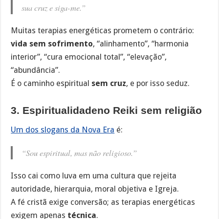
sua cruz e siga-me.”
Muitas terapias energéticas prometem o contrário:
vida sem sofrimento
, “alinhamento”, “harmonia
interior”, “cura emocional total”, “elevação”,
“abundância”.
É o caminho espiritual
sem cruz
, e por isso seduz.
3. Espiritualidadeno Reiki sem religião
Um dos slogans da Nova Era
é:
“Sou espiritual, mas não religioso.”
Isso cai como luva em uma cultura que rejeita
autoridade, hierarquia, moral objetiva e Igreja.
A fé cristã exige conversão; as terapias energéticas
exigem apenas
técnica
.