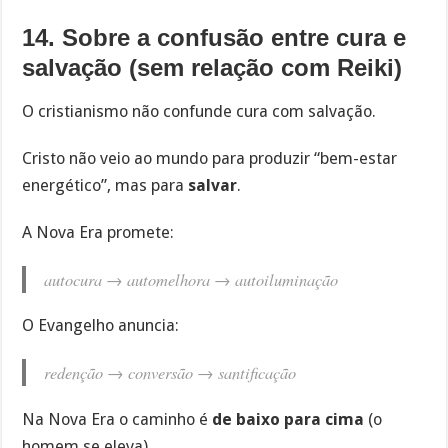
14. Sobre a confusão entre cura e
salvação (sem relação com Reiki)
O cristianismo não confunde cura com salvação.
Cristo não veio ao mundo para produzir “bem-estar
energético”, mas para
salvar
.
A Nova Era promete:
autocura → automelhora → autoiluminação
O Evangelho anuncia:
redenção → conversão → santificação
Na Nova Era o caminho é
de baixo para cima
(o
homem se eleva).